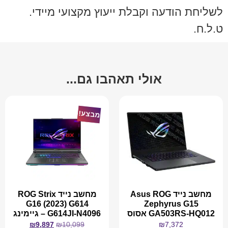
לשליחת הודעה וקבלת ייעוץ מקצועי מיידי.
ט.ל.ח.
אולי תאהבו גם...
מבצע!
מחשב נייד Asus ROG
מחשב נייד ROG Strix
G16 (2023) G614
Zephyrus G15
GA503RS-HQ012 אסוס
G614JI-N4096 – גיימינג
₪
9,897
₪
10,099
₪
7,372