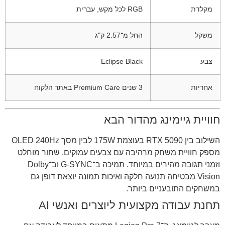
מקלדת
RGB לכל מקש, עברית
משקל
החל מ־2.57 ק"ג
צבע
Eclipse Black
אחריות
3 שנים Premium Care באתר הלקוח
חוויית גיימינג מהדור הבא
השילוב בין RTX 5090 בעוצמת 175W לבין מסך OLED 240Hz
מספק חוויית משחק מרהיבה עם צבעים עמוקים, שחור מוחלט
וזמני תגובה מהירים במיוחד. תמיכה ב־G-SYNC וב־Dolby
Vision מבטיחה תנועה חלקה ואיכות תמונה יוצאת דופן גם
במשחקים התובעניים ביותר.
תחנת עבודה מקצועית ליוצרים ואנשי AI