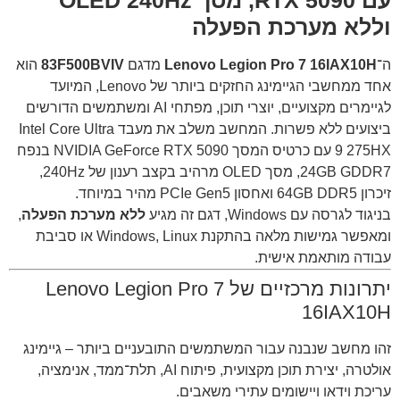
וללא מערכת הפעלה
ה־
Lenovo Legion Pro 7 16IAX10H
מדגם
83F500BVIV
הוא
אחד ממחשבי הגיימינג החזקים ביותר של Lenovo, המיועד
לגיימרים מקצועיים, יוצרי תוכן, מפתחי AI ומשתמשים הדורשים
ביצועים ללא פשרות. המחשב משלב את מעבד Intel Core Ultra
9 275HX עם כרטיס המסך NVIDIA GeForce RTX 5090 בנפח
24GB GDDR7, מסך OLED מרהיב בקצב רענון של 240Hz,
זיכרון 64GB DDR5 ואחסון PCIe Gen5 מהיר במיוחד.
בניגוד לגרסה עם Windows, דגם זה מגיע
ללא מערכת הפעלה
,
ומאפשר גמישות מלאה בהתקנת Windows, Linux או סביבת
עבודה מותאמת אישית.
יתרונות מרכזיים של Lenovo Legion Pro 7
16IAX10H
זהו מחשב שנבנה עבור המשתמשים התובעניים ביותר – גיימינג
אולטרה, יצירת תוכן מקצועית, פיתוח AI, תלת־ממד, אנימציה,
עריכת וידאו ויישומים עתירי משאבים.