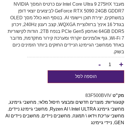
מעבד Intel Core Ultra 9 275HX עם כרטיס המסך NVIDIA
GeForce RTX 5090 24GB GDDR7 לביצועים יוצאי דופן
במשחקים, יצירת תוכן ויישומי AI. בנוסף הוא כולל מסך OLED
בגודל 16 אינץ' ברזולוציית WQXGA, קצב רענון 240Hz, זיכרון
64GB DDR5 ואחסון PCIe Gen5 בנפח 2TB. הודות לקישוריות
Wi-Fi 7, גוף אלומיניום יוקרתי ומערכת קירור מתקדמת, מדובר
באחד ממחשבי הגיימינג הניידים החזקים ביותר הזמינים כיום
בשוק.
-
+
הוספה לסל
מק"ט
83F500BVIV
קטגוריות:
מוצרים חדשים ומבצעי חיסול מלאי
,
מחשבי גיימינג
,
מחשבי גיימינג Ryzen AI \ Intel ULTRA
,
מחשבי גיימינג ניידים
,
מחשבי עריכת וידאו \ תמונה
,
מחשבים ניידים
,
מחשבים ניידים AI
GEN
,
ניידי גיימינג