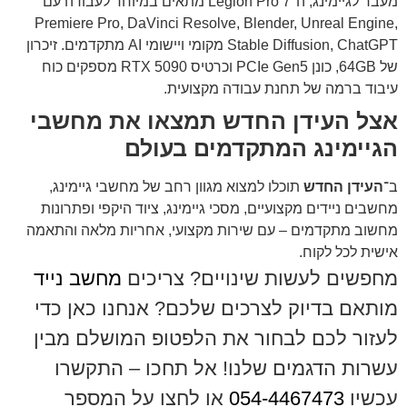
מעבר לגיימינג, ה־Legion Pro 7 מתאים במיוחד לעבודה עם
Premiere Pro, DaVinci Resolve, Blender, Unreal Engine,
Stable Diffusion, ChatGPT מקומי ויישומי AI מתקדמים. זיכרון
של 64GB, כונן PCIe Gen5 וכרטיס RTX 5090 מספקים כוח
עיבוד ברמה של תחנת עבודה מקצועית.
אצל העידן החדש תמצאו את מחשבי
הגיימינג המתקדמים בעולם
ב־
העידן החדש
תוכלו למצוא מגוון רחב של מחשבי גיימינג,
מחשבים ניידים מקצועיים, מסכי גיימינג, ציוד היקפי ופתרונות
מחשוב מתקדמים – עם שירות מקצועי, אחריות מלאה והתאמה
אישית לכל לקוח.
מחפשים לעשות שינויים? צריכים
מחשב נייד
מותאם בדיוק לצרכים שלכם? אנחנו כאן כדי
לעזור לכם לבחור את הלפטופ המושלם מבין
עשרות הדגמים שלנו! אל תחכו – התקשרו
עכשיו
054-4467473
או לחצו על המספר