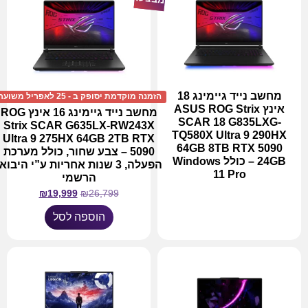
מחשב נייד גיימינג 18
הזמנה מוקדמת יסופק ב - 25 לאפריל משוער!
אינץ ASUS ROG Strix
מחשב נייד גיימינג 16 אינץ ROG
SCAR 18 G835LXG-
Strix SCAR G635LX-RW243X
TQ580X Ultra 9 290HX
Ultra 9 275HX 64GB 2TB RTX
64GB 8TB RTX 5090
5090 – צבע שחור, כולל מערכת
24GB – כולל Windows
הפעלה, 3 שנות אחריות ע”י היבוא
11 Pro
הרשמי
₪
19,999
₪
26,799
מידע נוסף
הוספה לסל