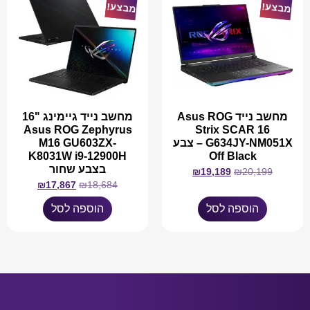
מבצע!
מבצע!
מחשב נייד Asus ROG
מחשב נייד גיימינג "16
Asus ROG Zephyrus
Strix SCAR 16
G634JY-NM051X – צבע
M16 GU603ZX-
K8031W i9-12900H
Off Black
בצבע שחור
₪
19,189
₪
20,199
₪
17,867
₪
18,684
הוספה לסל
הוספה לסל