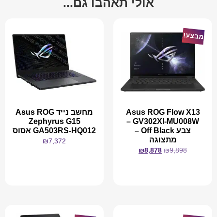
אולי תאהבו גם...
מבצע!
Asus ROG Flow X13
מחשב נייד Asus ROG
Zephyrus G15
GV302XI-MU008W –
צבע Off Black –
GA503RS-HQ012 אסוס
מתצוגה
₪
7,372
₪
8,878
₪
9,898
מידע נוסף
מידע נוסף