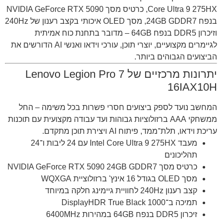
Core Ultra 9 275HX, כרטיס מסך NVIDIA GeForce RTX 5090
בנפח 24GB GDDR7, מסך OLED איכותי בקצב רענון של 240Hz
וזיכרון DDR5 בנפח 64GB – מדובר בתחנת כוח אמיתית
לגיימרים מקצועיים, יוצרי תוכן, עורכי וידאו ואנשי AI הדורשים את
הביצועים הגבוהים ביותר.
יתרונות מרכזיים של Lenovo Legion Pro 7
16IAX10H
המחשב נועד לספק ביצועים חסרי פשרות בכל משימה – החל
ממשחקי AAA ברזולוציות גבוהות ועד עבודה מקצועית עם תוכנות
עריכת וידאו, תלת־ממד, פיתוח AI ויצירת תוכן מתקדם.
מעבד Intel Core Ultra 9 275HX עם 24 ליבות ו־24
תהליכונים
כרטיס מסך NVIDIA GeForce RTX 5090 24GB GDDR7
מסך OLED בגודל 16 אינץ' ברזולוציית WQXGA
קצב רענון 240Hz לחוויית גיימינג חלקה במיוחד
תמיכה ב־DisplayHDR True Black 1000
זיכרון DDR5 בנפח 64GB במהירות 6400MHz