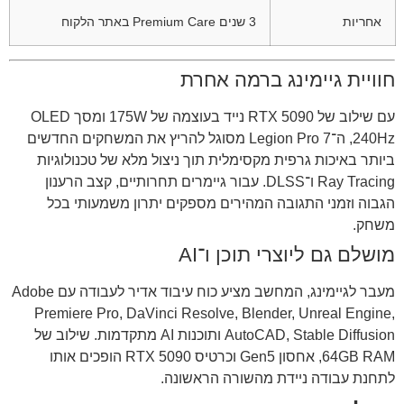
אחריות
3 שנים Premium Care באתר הלקוח
חוויית גיימינג ברמה אחרת
עם שילוב של RTX 5090 נייד בעוצמה של 175W ומסך OLED
240Hz, ה־Legion Pro 7 מסוגל להריץ את המשחקים החדשים
ביותר באיכות גרפית מקסימלית תוך ניצול מלא של טכנולוגיות
Ray Tracing ו־DLSS. עבור גיימרים תחרותיים, קצב הרענון
הגבוה וזמני התגובה המהירים מספקים יתרון משמעותי בכל
משחק.
מושלם גם ליוצרי תוכן ו־AI
מעבר לגיימינג, המחשב מציע כוח עיבוד אדיר לעבודה עם Adobe
Premiere Pro, DaVinci Resolve, Blender, Unreal Engine,
AutoCAD, Stable Diffusion ותוכנות AI מתקדמות. שילוב של
64GB RAM, אחסון Gen5 וכרטיס RTX 5090 הופכים אותו
לתחנת עבודה ניידת מהשורה הראשונה.