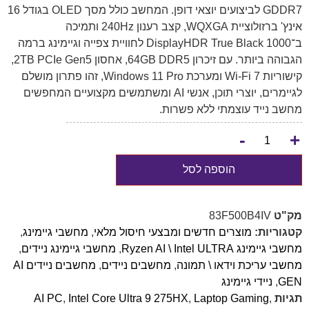
GDDR7 לביצועים יוצאי דופן. המחשב כולל מסך OLED בגודל 16
אינץ' ברזולוציית WQXGA, קצב רענון 240Hz ותמיכה
ב־DisplayHDR True Black 1000 לחוויית צפייה וגיימינג ברמה
הגבוהה ביותר. עם זיכרון 64GB DDR5, אחסון 2TB PCIe Gen5,
קישוריות Wi-Fi 7 ומערכת Windows 11 Pro, זהו פתרון מושלם
לגיימרים, יוצרי תוכן, אנשי AI ומשתמשים מקצועיים המחפשים
מחשב נייד עוצמתי ללא פשרות.
-
+
הוספה לסל
מק"ט
83F500B4IV
קטגוריות:
מוצרים חדשים ומבצעי חיסול מלאי
,
מחשבי גיימינג
,
מחשבי גיימינג Ryzen AI \ Intel ULTRA
,
מחשבי גיימינג ניידים
,
מחשבי עריכת וידאו \ תמונה
,
מחשבים ניידים
,
מחשבים ניידים AI
GEN
,
ניידי גיימינג
תגיות
,
Laptop Gaming
,
Intel Core Ultra 9 275HX
,
AI PC