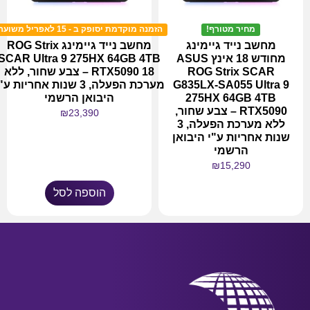
מחיר מטורף!
הזמנה מוקדמת יסופק ב - 15 לאפריל משוער!
מחשב נייד גיימינג
מחשב נייד גיימינג ROG Strix
מחודש 18 אינץ ASUS
SCAR Ultra 9 275HX 64GB 4TB
ROG Strix SCAR
RTX5090 18 – צבע שחור, ללא
G835LX-SA055 Ultra 9
מערכת הפעלה, 3 שנות אחריות ע
275HX 64GB 4TB
היבואן הרשמי
RTX5090 – צבע שחור,
₪
23,390
ללא מערכת הפעלה, 3
שנות אחריות ע"י היבואן
הרשמי
₪
15,290
הוספה לסל
מידע נוסף