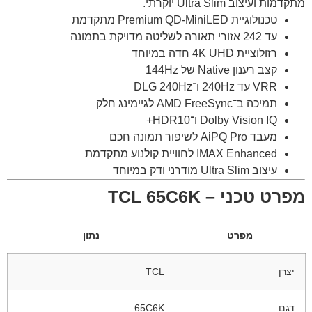
מתקדמות ועיצוב Ultra Slim יוקרתי.
טכנולוגיית Premium QD-MiniLED מתקדמת
עד 242 אזורי תאורה לשליטה מדויקת בתמונה
רזולוציית 4K UHD חדה במיוחד
קצב רענון Native של 144Hz
VRR עד 240Hz ו־DLG 240Hz
תמיכה ב־AMD FreeSync לגיימינג חלק
Dolby Vision IQ ו־HDR10+
מעבד AiPQ Pro לשיפור תמונה חכם
IMAX Enhanced לחוויית קולנוע מתקדמת
עיצוב Ultra Slim מודרני ודק במיוחד
מפרט טכני – TCL 65C6K
מפרט
נתון
יצרן
TCL
דגם
65C6K