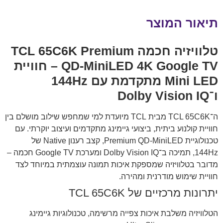
תיאור המוצר
טלוויזיה חכמה TCL 65C6K Premium
QD-MiniLED 4K Google TV – חוויית
Mini LED מתקדמת עם 144Hz
ו־Dolby Vision IQ
ה־TCL 65C6K מבית
TCL
מיועדת למי שמחפש שילוב מושלם בין
חוויית קולנוע ביתית, ביצועי גיימינג מתקדמים ועיצוב יוקרתי. עם
טכנולוגיית Premium QD-MiniLED, קצב רענון Native של
144Hz, תמיכה ב־Dolby Vision IQ ומערכת Google TV חכמה –
מדובר בטלוויזיה שמספקת איכות תמונה עוצמתית במיוחד לצד
חוויית שימוש מודרנית ומהירה.
יתרונות מרכזיים של TCL 65C6K
הטלוויזיה משלבת איכות צפייה מרשימה, טכנולוגיות גיימינג