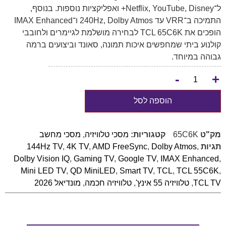
ל־Netflix, YouTube, Disney+ ואפליקציות נוספות. בנוסף,
התמיכה ב־VRR עד 240Hz, Dolby Atmos ו־IMAX Enhanced
הופכים את TCL 65C6K לבחירה מושלמת לגיימרים ולחובבי
קולנוע ביתי שמחפשים איכות תמונה, סאונד וביצועים ברמה
גבוהה במיוחד.
-
+
הוספה לסל
מק"ט
65C6K
קטגוריות:
מסכי טלוויזיה
,
מסכי מחשב
תגיות
,
Dolby Atmos
,
AMD FreeSync
,
4K TV
,
144Hz TV
Dolby Vision IQ
,
Gaming TV
,
Google TV
,
IMAX Enhanced
,
Mini LED TV
,
QD MiniLED
,
Smart TV
,
TCL
,
TCL 55C6K
,
TCL TV
,
טלוויזיה 55 אינץ'
,
טלוויזיה חכמה
,
מונדיאל 2026