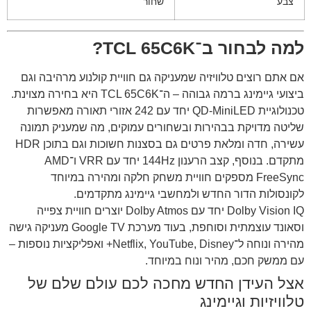
צבע
שחור
למה לבחור ב־TCL 65C6K?
אם אתם רוצים טלוויזיה שמעניקה גם חוויית קולנוע מרהיבה וגם
ביצועי גיימינג ברמה גבוהה – ה־TCL 65C6K היא בחירה מצוינת.
טכנולוגיית QD-MiniLED יחד עם 242 אזורי תאורה מאפשרות
שליטה מדויקת בבהירות ובשחורים עמוקים, מה שמעניק תמונה
עשירה, חדה ומלאת פרטים גם בסצנות חשוכות וגם בתוכן HDR
מתקדם. בנוסף, קצב הרענון 144Hz יחד עם VRR ו־AMD
FreeSync מספקים חוויית משחק חלקה ומהירה במיוחד
לקונסולות הדור החדש ולמחשבי גיימינג מתקדמים.
Dolby Vision IQ יחד עם Dolby Atmos יוצרים חוויית צפייה
וסאונד עוצמתית וסוחפת, בעוד מערכת Google TV מעניקה גישה
מהירה ונוחה ל־Netflix, YouTube, Disney+ ואפליקציות נוספות –
עם ממשק חכם, מהיר ונוח במיוחד.
אצל העידן החדש מחכה לכם עולם שלם של
טלוויזיות וגיימינג