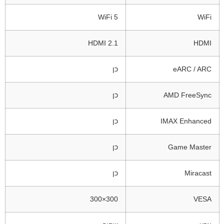
WiFi 5
WiFi
HDMI 2.1
HDMI
eARC / ARC
כן
AMD FreeSync
כן
IMAX Enhanced
כן
Game Master
כן
Miracast
כן
300×300
VESA