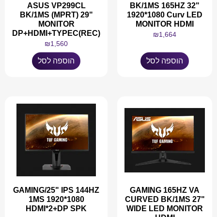
ASUS VP299CL
BK/1MS 165HZ 32"
BK/1MS (MPRT) 29"
1920*1080 Curv LED
MONITOR
MONITOR HDMI
DP+HDMI+TYPEC(REC)
₪
1,664
₪
1,560
הוספה לסל
הוספה לסל
GAMING/25" IPS 144HZ
GAMING 165HZ VA
1MS 1920*1080
CURVED BK/1MS 27"
HDMI*2+DP SPK
WIDE LED MONITOR