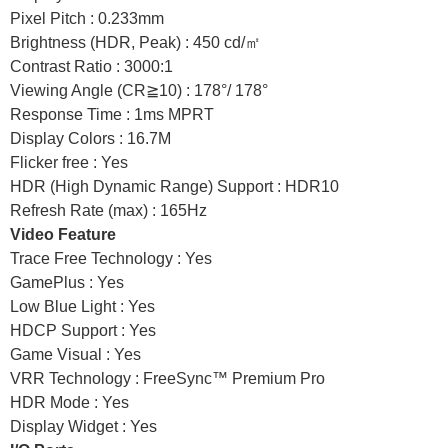
Pixel Pitch : 0.233mm
Brightness (HDR, Peak) : 450 cd/㎡
Contrast Ratio : 3000:1
Viewing Angle (CR≧10) : 178°/ 178°
Response Time : 1ms MPRT
Display Colors : 16.7M
Flicker free : Yes
HDR (High Dynamic Range) Support : HDR10
Refresh Rate (max) : 165Hz
Video Feature
Trace Free Technology : Yes
GamePlus : Yes
Low Blue Light : Yes
HDCP Support : Yes
Game Visual : Yes
VRR Technology : FreeSync™ Premium Pro
HDR Mode : Yes
Display Widget : Yes