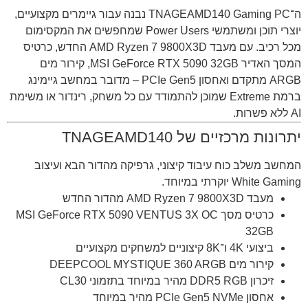
ה־TNAGEAMD140 Gaming PC נבנה עבור גיימרים מקצועיים,
יוצרי תוכן ומשתמשי Power Users שמחפשים את המקסימום
מכל רכיב. עם מעבד AMD Ryzen 7 9800X3D החדש, כרטיס
המסך האדיר MSI GeForce RTX 5090 32GB, קירור מים
ARGB מתקדם ואחסון PCIe Gen5 – מדובר במחשב גיימינג
ברמת Extreme שמוכן להתמודד עם כל משחק, רינדור או משימת
AI ללא פשרות.
יתרונות מרכזיים של TNAGEAMD140
המחשב משלב כוח עיבוד קיצוני, גרפיקה מהדור הבא ועיצוב
White Gaming יוקרתי במיוחד.
מעבד AMD Ryzen 7 9800X3D מהדור החדש
כרטיס מסך MSI GeForce RTX 5090 VENTUS 3X OC
32GB
ביצועי 4K ו־8K קיצוניים למשחקים מקצועיים
קירור מים DEEPCOOL MYSTIQUE 360 ARGB
זיכרון DDR5 RGB מהיר במיוחד בתזמוני CL30
אחסון PCIe Gen5 NVMe מהיר במיוחד