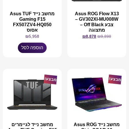
Asus ROG Flow X13
מחשב נייד Asus TUF
Gaming F15
GV302XI-MU008W –
צבע Off Black –
FX507ZV4-HQ050
מתצוגה
אסוס
₪
5,958
₪
8,878
₪
9,898
הוספה לסל
מידע נוסף
מבצע!
מבצע!
מחשב נייד Asus ROG
מחשב נייד לגיימרים