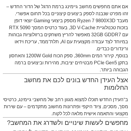
אם אתם מחפשים מחשב גיימינג ברמת הדגל של הדור החדש –
זהו מפרט שנבנה לספק ביצועים קיצוניים בכל תחום אפשרי.
מעבד Ryzen 7 9800X3D מספק ביצועי Gaming יוצאי דופן
בזכות טכנולוגיית 3D V-Cache, בעוד כרטיס המסך RTX 5090
עם 32GB GDDR7 מאפשר להריץ משחקים ברזולוציות גבוהות
במיוחד לצד עבודה מקצועית עם AI, תלת־ממד, עריכת וידאו
ורינדורים כבדים.
בנוסף, קירור המים 360mm, ספק הכוח 1200W Gold והאחסון
בתקן PCIe Gen5 מבטיחים יציבות, מהירות וביצועים ברמה
הגבוהה ביותר.
אצל העידן החדש בונים לכם את מחשב
החלומות
ב־
העידן החדש
תוכלו למצוא מגוון רחב של מחשבי גיימינג, כרטיסי
מסך, מסכים, ציוד היקפי ופתרונות מחשוב מתקדמים – עם שירות
מקצועי והתאמה אישית מלאה לכל לקוח.
מחפשים לעשות שינויים ולשדרג את המחשב?