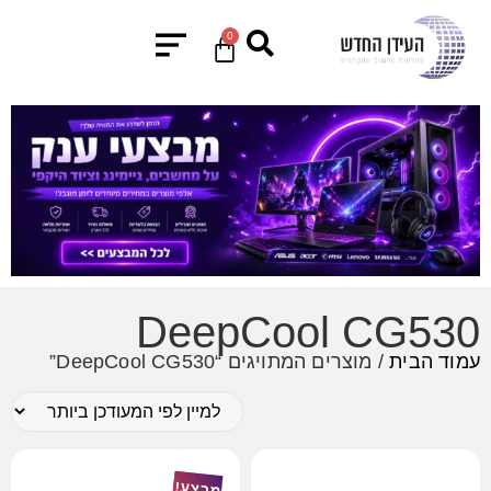
0
DeepCool CG530
עמוד הבית
/ מוצרים המתויגים “DeepCool CG530”
מבצע!