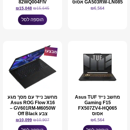
GA503RW-LN085 אסוס
82WQ004FIV
₪
15,048
₪
15,645
₪
6,564
הוספה לסל
מידע נוסף
מבצע!
מחשב נייד Asus TUF
מחשב נייד עם מסך מגע
Asus ROG Flow X16
Gaming F15
GV601RM-M6050W –
FX507ZV4-HQ065
אסוס
צבע Off Black
₪
10,099
₪
10,907
₪
6,564