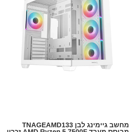
מחשב גיימינג לבן TNAGEAMD133
מבוסס מעבד AMD Ryzen 5 7500F זכרון