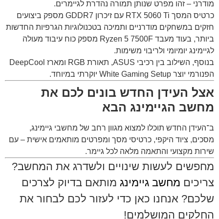
מודרני – זהו מפרט שנותן תמורה נהדרת לגיימרים.
כרטיס המסך RTX 5060 Ti עם זיכרון GDDR7 מספק ביצועים
חזקים במשחקים מודרניים ותמיכה בטכנולוגיות הגרפיות החדשות
ביותר, בעוד מעבד Ryzen 5 7500F מספק כוח עיבוד מעולה
לגיימינג יומיומי ולריבוי משימות.
בנוסף, השילוב בין רכיבי ASUS, תאורת RGB ומארז DeepCool
הפנורמי יוצר White Gaming Setup יוקרתי במיוחד.
אצל העידן החדש בונים לכם את
מחשב הגיימינג הבא
ב־
העידן החדש
תוכלו למצוא מגוון רחב של מחשבי גיימינג,
מסכים, ציוד היקפי, כרטיסי מסך ומפרטים מותאמים אישית – עם
שירות מקצועי והתאמה מלאה לכל גיימר.
מחפשים לעשות שינויים ולשדרג את המחשב?
צריכים
מחשב גיימינג
מותאם בדיוק לצרכים
שלכם? אנחנו כאן כדי לעזור לכם לבחור את
החלקים המושלמים!