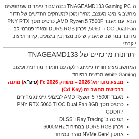
ה־TNAGEAMD133 Gaming PC נבנה עבור גיימרים שמחפשים
מחשב גיימינג מעוצב, מהיר ומוכן למשחקים החדשים של הדור
הבא. עם מעבד AMD Ryzen 5 7500F, כרטיס מסך PNY RTX
5060 Ti OC Dual Fan, זיכרון DDR5 RGB ומארז פנורמי לבן –
מדובר במחשב שמעניק שילוב מצוין בין ביצועים, קירור ועיצוב
יוקרתי.
יתרונות מרכזיים של TNAGEAMD133
המחשב מציע חוויית גיימינג חלקה עם חומרה מודרנית ועיצוב
White Gaming מרשים במיוחד.
מבצע מונדיאל 2026 – משחק Fc 2026 (
פיפ"א
) מתנה
ברכישת מחשב זה (Cd-Key).
מעבד AMD Ryzen 5 7500F לביצועי גיימינג מהירים
כרטיס מסך PNY RTX 5060 Ti OC Dual Fan 8GB
GDDR7
תמיכה ב־Ray Tracing ו־DLSS
זיכרון DDR5 RGB במהירות 6000MHz
אחסון NVMe Gen4 מהיר במיוחד