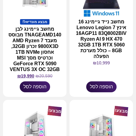
מחשב נייד גיימינג 16
מבצע מונדיאל!
אינץ Lenovo Legion 7
מחשב גיימינג לבן
16AGP11 83Q8002BIV
TNAGEAMD140 מבוסס
Ryzen AI 9 HX 470
מעבד AMD Ryzen 7
32GB 1TB RTX 5060
9800X3D זכרון 32GB,
8GB – כולל מערכת
אחסון 1TB NVMe
הפעלה
וכרטיס מסך MSI
₪
10,999
GeForce RTX 5090
VENTUS 3X OC 32GB
₪
19,990
₪
20,590
הוספה לסל
הוספה לסל
מבצע!
מבצע!