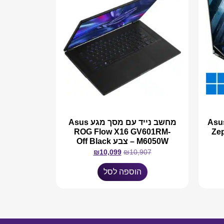
ים Asus ROG
מחשב נייד עם מסך מגע Asus
ROG Flow X16 GV601RM-
Ze
M6050W – צבע Off Black
₪
10,099
₪
10,907
הוספה לסל