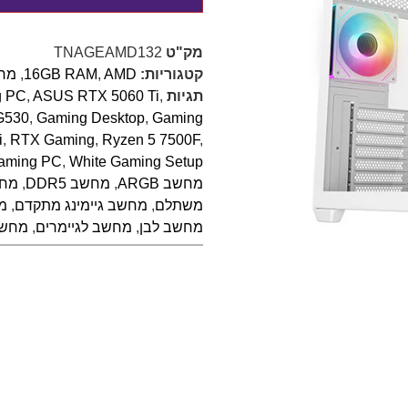
מק"ט
TNAGEAMD132
קטגוריות:
AMD
,
16GB RAM
,
מחש
תגיות
,
ASUS RTX 5060 Ti
,
g PC
G530
,
Gaming Desktop
,
Gaming
i
,
RTX Gaming
,
Ryzen 5 7500F
,
aming PC
,
White Gaming Setup
מחשב ARGB
,
מחשב DDR5
,
מחש
משתלם
,
מחשב גיימינג מתקדם
,
מ
מחשב לבן
,
מחשב לגיימרים
,
מחשב