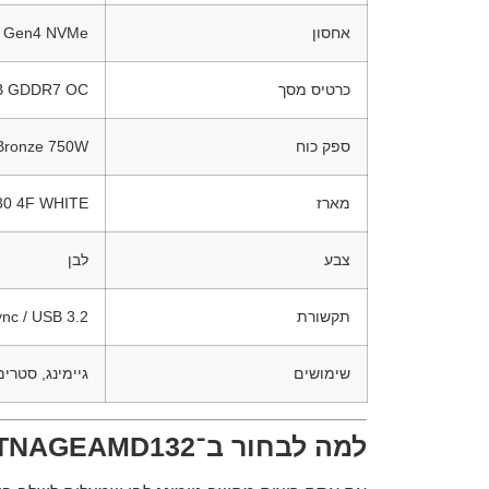
אחסון
Ie Gen4 NVMe
כרטיס מסך
GB GDDR7 OC
ספק כוח
 Bronze 750W
מארז
0 4F WHITE
צבע
לבן
תקשורת
nc / USB 3.2
שימושים
גיימינג, סטרימ
למה לבחור ב־TNAGEAMD132?