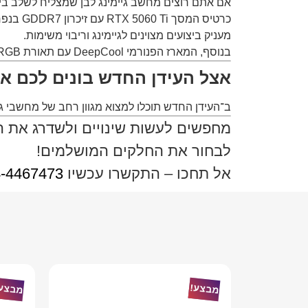
אם אתם רוצים מחשב גיימינג לבן שמצליח לשלב בין ע
מעניק ביצועים מצוינים לגיימינג וריבוי משימות.
בנוסף, המארז הפנורמי DeepCool עם תאורת ARGB ורכיבי ASUS הלבנים יוצר White Gaming Setup מרשים במיוחד.
אצל העידן החדש בונים לכם א
ב־
העידן החדש
תוכלו למצוא מגוון רחב של מחשבי גי
מחפשים לעשות שינויים ולשדרג את 
לבחור את החלקים המושלמים!
אל תחכו – התקשרו עכשיו
-4467473
מבצע!
מבצע