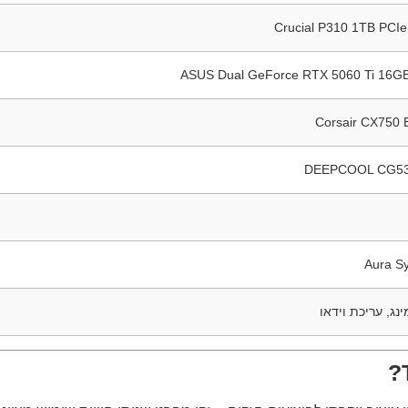
Crucial P310 1TB PC
ASUS Dual GeForce RTX 5060 Ti 16
Corsair CX750
DEEPCOOL CG53
Aura Sy
ינג, עריכת וידאו