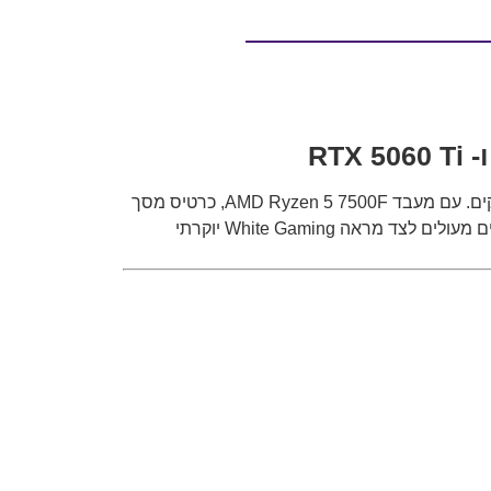
ה־TNAGEAMD132 Gaming PC נבנה במיוחד עבור גיימרים שמחפשים מחשב חזק, מעוצב ומוכן לדור הבא של המשחקים. עם מעבד AMD Ryzen 5 7500F, כרטיס מסך
ASUS RTX 5060 Ti 16GB GDDR7 OC, זיכרון DDR5 RGB ומארז פנורמי לבן – מדובר במחשב גיימינג שמספק ביצועים מעולים לצד מראה White Gaming יוקרתי