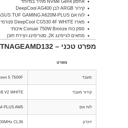
אחסון NVMe Gen4 מהיר במיוחד
קירור ARGB לבן DeepCool AG400
לוח אם ASUS TUF GAMING A620M-PLUS
מארז DeepCool CG530 4F WHITE פנורמי
ספק כוח Corsair 750W Bronze איכותי
מתאים לגיימינג 2K, סטרימינג ויצירת תוכן
מפרט טכני – TNAGEAMD132
מפרט
מעבד
zen 5 7500F
קירור מעבד
B V2 WHITE
לוח אם
M-PLUS AM5
זיכרון
000MHz CL36