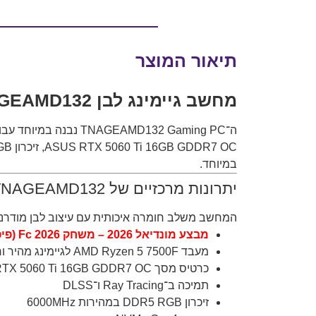
תיאור המוצר
מחשב גיימינג לבן TNAGEAMD132 – שילוב מושלם בין ביצועים, עיצוב ו- RTX 5060 Ti
במיוחד.
יתרונות מרכזיים של TNAGEAMD132
המחשב משלב חומרה איכותית עם עיצוב לבן מודרני ו
מבצע מונדיאל 2026 – משחק Fc 2026 (פיפ"א) מתנה ברכישת מחשב זה (Cd-Key).
מעבד AMD Ryzen 5 7500F לגיימינג מהיר וחלק
כרטיס מסך ASUS RTX 5060 Ti 16GB GDDR7 OC
תמיכה ב־Ray Tracing ו־DLSS
זיכרון DDR5 RGB במהירות 6000MHz