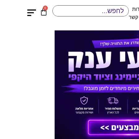
0
ות
 קשר