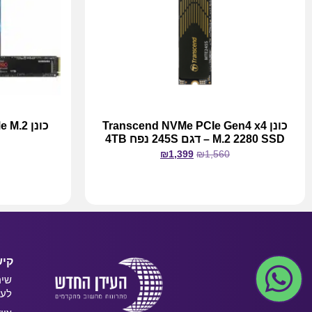
כונן Transcend NVMe PCIe Gen4 x4
כונן 2
M.2 2280 SSD – דגם 245S נפח 4TB
₪
1,399
₪
1,560
מידע נוסף
קיש
שיר
לעס