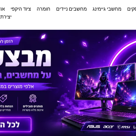
קים
מחשבי גיימינג
מחשבים ניידים
חומרה
ציוד היקפי
אוד
יצירת