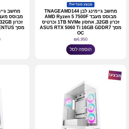
מבצע מונדיאל!
מחשב גיימינג לבן TNAGEAMD144
מבוסס מעבד AMD Ryzen 5 7500F
זכרון 32GB, אחסון 1TB NVMe וכרטיס
מסך ASUS RTX 5060 Ti 16GB GDDR7
מסך TUS
OC
0
₪
6,950
הוספה לסל
מבצע!