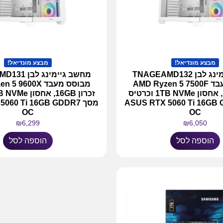
מבצע מונדיאל!
מבצע מונדיאל!
מחשב גיימינג לבן TNAGEAMD132
מחשב גיימינג
מבוסס מעבד AMD Ryzen 5 7500F
מבוסס מעבד 9600X
זכרון 16GB, אחסון 1TB NVMe וכרטיס
ASUS RTX 5060 Ti 16GB GD
מסך 060 Ti 16GB GDDR7
OC
OC
₪
6,299
₪
6,050
הוספה לסל
הוספה לסל