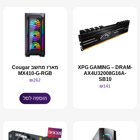
XPG GAMING – DRAM-
מארז מחשב Cougar
MX410-G-RGB
AX4U32008G16A-
SB10
₪
262
₪
141
הוספה לסל
מידע נוסף
מבצע!