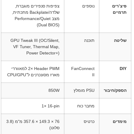
פיצ’רים
נוספים
צפיפות סנפירים מוגברת,
תרמיים
שלדה/Backplate מתכתית,
מצב Performance/Quiet
(Dual BIOS)
שליטה
תוכנה
GPU Tweak III (OC/Silent,
VF Tuner, Thermal Map,
Power Detector+)
DIY
FanConnect
‎2× Header PWM למאווררי
II
מארז מסונכרנים ל־CPU/GPU
הספק/חיבור
PSU מומלץ
‎850W‎
מחבר כוח
‎1× 16-pin‎
מימדים
כרטיס
‎357.6 × 149.3 × 76‎ מ"מ (‎3.8‎
סלוט)