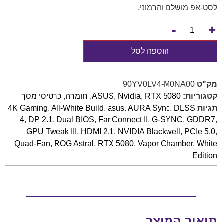
לסט-אפ מושלם והרמוני.
-
+
הוספה לסל
מק"ט
90YV0LV4-M0NA00
קטגוריות:
RTX 5080
,
Nvidia
,
ASUS
,
חומרה
,
כרטיסי מסך
תגיות
DLSS
,
AURA Sync
,
asus
,
All-White Build
,
4K Gaming
4
,
DP 2.1
,
Dual BIOS
,
FanConnect II
,
G-SYNC
,
GDDR7
,
GPU Tweak III
,
HDMI 2.1
,
NVIDIA Blackwell
,
PCIe 5.0
,
Quad-Fan
,
ROG Astral
,
RTX 5080
,
Vapor Chamber
,
White
Edition
תיאור המוצר