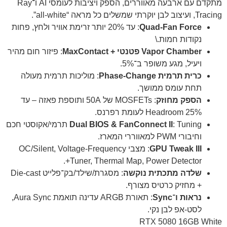
מתקדם עם ארבעה מאווררים, הספק ויציבות לעומסי AI ו־Ray
Tracing, ועיצוב לבן יוקרתי שמשלים כל מראה “all-white”.
Quad-Fan Force
: עד 20% יותר זרימת אוויר ולחץ, פחות
נקודות חמות.\
Vapor Chamber פטנטי + MaxContact
: פיזור חום מהיר
ויעיל, מגע משופר ב־5%.
כרית תרמית Phase-Change
: מוליכות תרמית מעולה
תחת עומס ממושך.
הספק מחוזק
: MOSFETs של 50A ותוספת פאזה – עד
25% Headroom לעומת רפרנס.
Dual BIOS & FanConnect II
: Tuning תרמי/אקוסטי חכם
וחיבורי PWM למאווררי המארז.
GPU Tweak III
: מצבי OC/Silent, Voltage-Frequency
Tuner, Thermal Map, Power Detector+.
שלדה מתכתית נוקשה
: מסגרת/שילד/בק־פלייט Die-cast
+ מחזיק כרטיס מצורף.
נראות ו־Sync
: תאורת ARGB עדינה תואמת Aura Sync,
לסט-אפ לבן נקי.
RTX 5080 16GB White