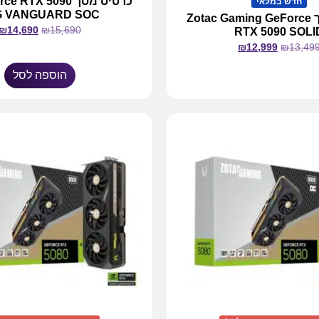
כרטיס מסך RTX 5090
חדש במלאי
G VANGUARD SOC
כרטיס מסך Zotac Gaming GeForce
₪
14,690
₪
15,690
RTX 5090 SOLI
₪
12,999
₪
13,49
הוספה לסל
מידע נוסף