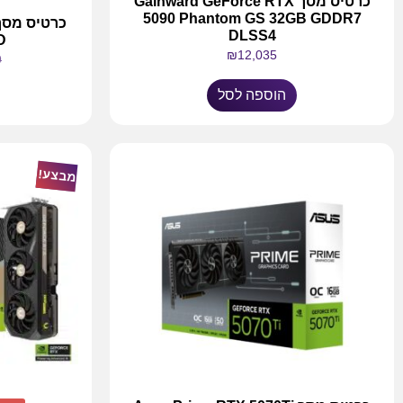
כרטיס מסך Gainward GeForce RTX
5090 Phantom GS 32GB GDDR7
DLSS4
D
₪
12,035
9
הוספה לסל
מבצע!