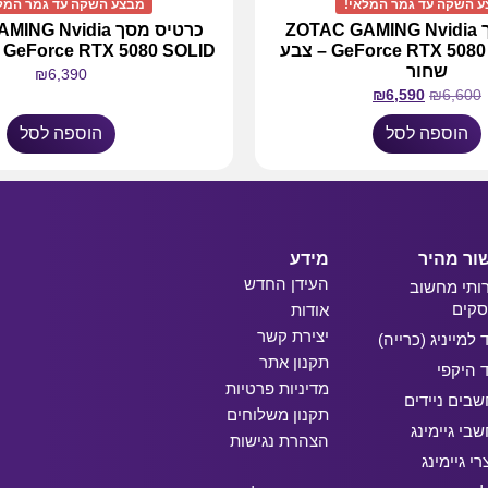
 השקה עד גמר המלאי!
מבצע השקה עד גמר המל
כרטיס מסך ZOTAC GAMING Nvidia
כרטיס מסך  Nvidia
GeForce RTX 5080 SOLID OC – צבע
GeForce RTX 5080 SOLID – צבע שחור
שחור
₪
6,390
₪
6,590
₪
6,600
הוספה לסל
הוספה לסל
ור מהיר
מידע
העידן החדש
ותי מחשוב
קים
אודות
יצירת קשר
ד למייניג (כרייה)
תקנון אתר
ד היקפי
מדיניות פרטיות
בים ניידים
תקנון משלוחים
בי גיימינג
הצהרת נגישות
רי גיימינג