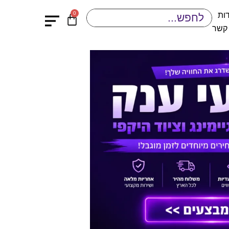
0
ות
 קשר