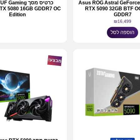
כרטיס מסך Asus ROG Astral GeForce
כרטיס מסך aming
RTX 5080 16GB GDDR7 OC
RTX 5090 32GB BTF OC
Edition
GDDR7
₪
16,499
מידע נוסף
הוספה לסל
מבצע!