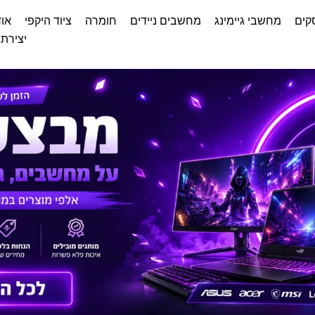
קים
מחשבי גיימינג
מחשבים ניידים
חומרה
ציוד היקפי
אוד
יצירת