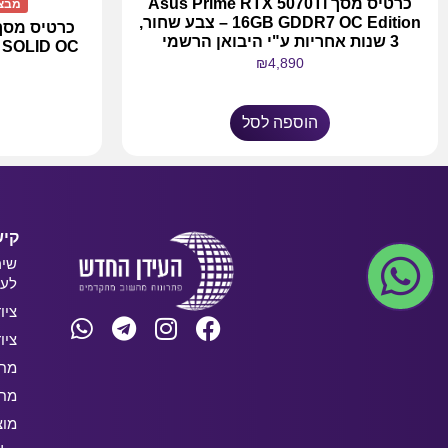
כרטיס מסך Asus Prime RTX 5070Ti
מבצע
16GB GDDR7 OC Edition – צבע שחור,
3 שנות אחריות ע"י היבואן הרשמי
₪
4,890
הוספה לסל
קיש
שיר
לעס
ציו
ציו
מחש
מחש
מוצ