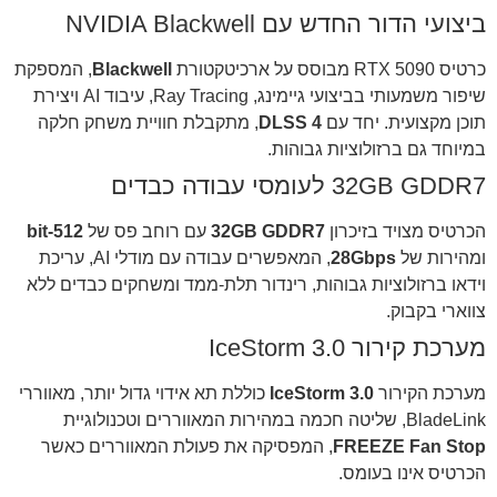
ביצועי הדור החדש עם NVIDIA Blackwell
כרטיס RTX 5090 מבוסס על ארכיטקטורת
Blackwell
, המספקת
שיפור משמעותי בביצועי גיימינג, Ray Tracing, עיבוד AI ויצירת
תוכן מקצועית. יחד עם
DLSS 4
, מתקבלת חוויית משחק חלקה
במיוחד גם ברזולוציות גבוהות.
32GB GDDR7 לעומסי עבודה כבדים
הכרטיס מצויד בזיכרון
32GB GDDR7
עם רוחב פס של
512-bit
ומהירות של
28Gbps
, המאפשרים עבודה עם מודלי AI, עריכת
וידאו ברזולוציות גבוהות, רינדור תלת-ממד ומשחקים כבדים ללא
צווארי בקבוק.
מערכת קירור IceStorm 3.0
מערכת הקירור
IceStorm 3.0
כוללת תא אידוי גדול יותר, מאווררי
BladeLink, שליטה חכמה במהירות המאווררים וטכנולוגיית
FREEZE Fan Stop
, המפסיקה את פעולת המאווררים כאשר
הכרטיס אינו בעומס.