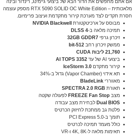
אם אתם מחפשים את הדור הבא של ביצועי גיימינג, רינדור ובינה
מלאכותית – RTX 5090 SOLID OC White Edition מספק עוצמה
חסרת תקדים לצד מערכת קירור מתקדמת ועיצוב פרימיום.
מבוסס על ארכיטקטורת
NVIDIA Blackwell
תמיכה מלאה ב-
DLSS 4
זיכרון גרפי
32GB GDDR7
ממשק זיכרון רחב
512-bit
21,760 ליבות CUDA
ביצועי AI של עד
3352 AI TOPS
קירור מתקדם
IceStorm 3.0
תא אידוי (Vapor Chamber) גדול ב-34%
מאווררי
BladeLink
תאורת
SPECTRA 2.0 RGB
מצב
FREEZE Fan Stop
לפעולה שקטה
Dual BIOS
לבחירת מצב עבודה
פלטת גב ממתכת לחיזוק הכרטיס
תומך ב-PCI Express 5.0
כולל מעמד תמיכה לכרטיס
תאימות מלאה ל-4K, 8K ו-VR