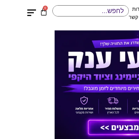
0
ות
 קשר