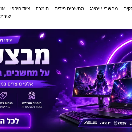
קים
מחשבי גיימינג
מחשבים ניידים
חומרה
ציוד היקפי
אוד
יצירת