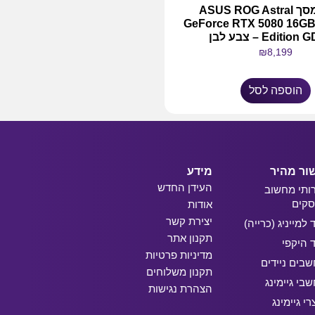
כרטיס מסך ASUS ROG Astral
GeForce RTX 5080 16GB
Editi – צבע לבן
₪
8,199
הוספה לסל
ור מהיר
מידע
העידן החדש
ותי מחשוב
קים
אודות
יצירת קשר
ד למייניג (כרייה)
תקנון אתר
ד היקפי
מדיניות פרטיות
בים ניידים
תקנון משלוחים
בי גיימינג
הצהרת נגישות
רי גיימינג