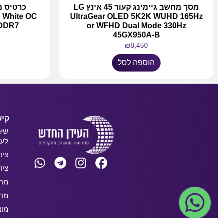
מסך מחשב גיימינג קעור 45 אינץ LG
 White OC
UltraGear OLED 5K2K WUHD 165Hz
or WFHD Dual Mode 330Hz
on GDDR7
45GX950A-B
₪
8,450
הוספה לסל
קיש
שיר
לעס
ציו
ציו
מחש
מחש
מוצ