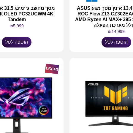
מחשב נייד 13.4 אינץ מסך מגע ASUS
ft OLED PG32UCWM 4K
ROG Flow Z13 GZ302E
Tandem
AMD Ryzen AI MAX+ 395
ולל מערכת הפעלה
₪
5,999
₪
14,999
הוספה לסל
הוספה לסל
מבצע!