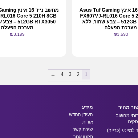
מחשב נייד 16 אינץ Asus Tuf Gaming
מחשב נייד 16 א
RL016 Core 5 210H 8GB
FX607VJ-RL016 Core 5 
512GB RTX3050 – צבע שחור, ללא
512GB RTX3050 
מערכת הפעלה
מערכת הפעלה
₪
3,199
₪
3,590
מידע נוסף
מידע נוסף
←
4
3
2
1
ור מהיר
מידע
העידן החדש
ותי מחשוב
קים
אודות
יצירת קשר
ד למייניג (כרייה)
תקנון אתר