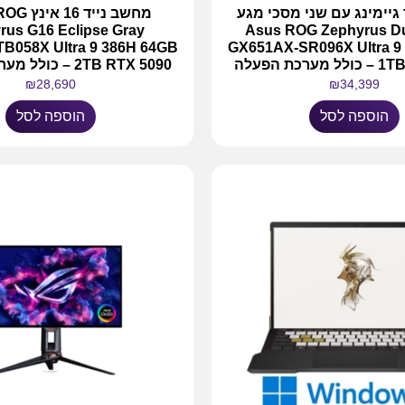
גיימינג עם שני מסכי מגע
מחשב נייד 
rus G16 Eclipse Gray
Asus ROG Zephyrus Du
B058X Ultra 9 386H 64GB
GX651AX-SR096X Ultra 9
כת הפעלה
2TB RTX 5090 – כולל מערכת הפעלה
₪
28,690
₪
34,399
הוספה לסל
הוספה לסל