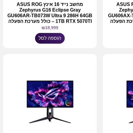
16 אינץ ASUS ROG
מחשב נייד 16 אינץ ASUS ROG
Zephyrus G16 Eclipse Gray
Zephy
GU606AR-TB073W Ultra 9 286H 64GB
GU606AX-T
1TB RTX 5070TI – כולל מערכת הפעלה
₪
18,999
הוספה לסל