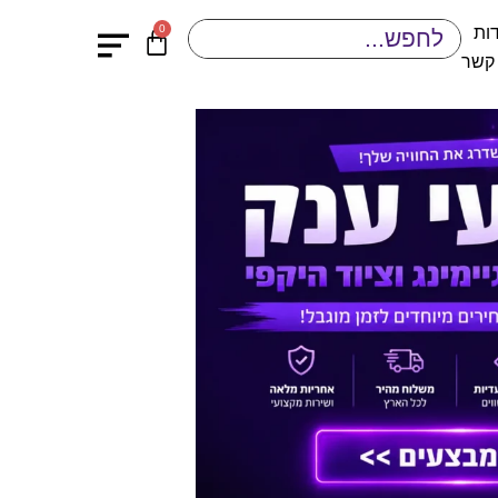
0
ות
 קשר