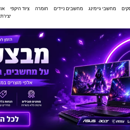
קים
מחשבי גיימינג
מחשבים ניידים
חומרה
ציוד היקפי
אוד
יצירת