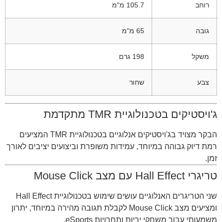
רוחב
105.7 מ"מ
גובה
65 מ"מ
משקל
198 גרם
צבע
שחור
ג'ויסטיקים בטכנולוגיית TMR מתקדמת
הבקר מצויד בג'ויסטיקים אנלוגיים בטכנולוגיית TMR המציעים
רמת דיוק גבוהה במיוחד, עמידות משופרת וביצועים יציבים לאורך
זמן.
טריגרי Hall Effect עם מצב Mouse Click
שני הטריגרים האנלוגיים עושים שימוש בטכנולוגיית Hall Effect
ומציעים מצב Mouse Click לקבלת תגובה מהירה במיוחד, יתרון
משמעותי עבור משחקי יריות ותחרויות eSports.