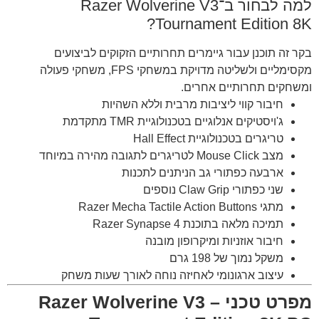
למה לבחור ב־Razer Wolverine V3
Tournament Edition 8K?
בקר זה תוכנן עבור גיימרים תחרותיים הזקוקים לביצועים
מקסימליים ולשליטה מדויקת במשחקי FPS, משחקי פעולה
ומשחקים תחרותיים אחרים.
חיבור קווי ליציבות מרבית וללא השהיות
ג'ויסטיקים אנלוגיים בטכנולוגיית TMR מתקדמת
טריגרים בטכנולוגיית Hall Effect
מצב Mouse Click לטריגרים לתגובה מהירה במיוחד
ארבעה כפתורי גב הניתנים לתכנות
שני כפתורי Claw Grip נוספים
מתגי Razer Mecha Tactile Action Buttons
תמיכה מלאה בתוכנת Razer Synapse 4
חיבור אוזניות ומיקרופון מובנה
משקל נמוך של 198 גרם
עיצוב ארגונומי לאחיזה נוחה לאורך שעות משחק
מפרט טכני – Razer Wolverine V3