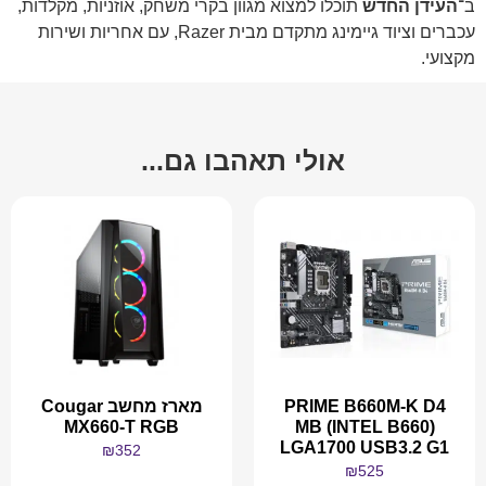
ב־
העידן החדש
תוכלו למצוא מגוון בקרי משחק, אוזניות, מקלדות,
עכברים וציוד גיימינג מתקדם מבית Razer, עם אחריות ושירות
מקצועי.
אולי תאהבו גם...
PRIME B660M-K D4
מארז מחשב Cougar
MX660-T RGB
MB (INTEL B660)
LGA1700 USB3.2 G1
₪
352
₪
525