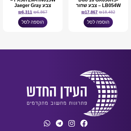
LB054W – צבע שחור
צבע Jaeger Gray
₪
6,311
₪
6,867
₪
17,867
₪
18,482
הוספה לסל
הוספה לסל