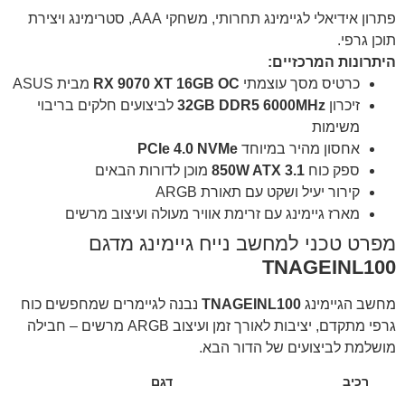
פתרון אידיאלי לגיימינג תחרותי, משחקי AAA, סטרימינג ויצירת
תוכן גרפי.
היתרונות המרכזיים:
כרטיס מסך עוצמתי
RX 9070 XT 16GB OC
מבית ASUS
זיכרון
32GB DDR5 6000MHz
לביצועים חלקים בריבוי
משימות
אחסון מהיר במיוחד
PCIe 4.0 NVMe
ספק כוח
850W ATX 3.1
מוכן לדורות הבאים
קירור יעיל ושקט עם תאורת ARGB
מארז גיימינג עם זרימת אוויר מעולה ועיצוב מרשים
מפרט טכני למחשב נייח גיימינג מדגם
TNAGEINL100
מחשב הגיימינג
TNAGEINL100
נבנה לגיימרים שמחפשים כוח
גרפי מתקדם, יציבות לאורך זמן ועיצוב ARGB מרשים – חבילה
מושלמת לביצועים של הדור הבא.
רכיב
דגם