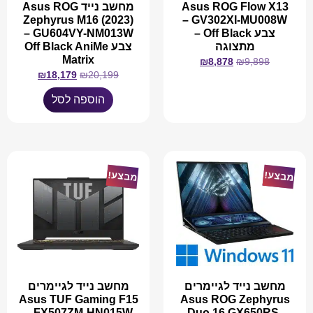
Asus ROG Flow X13
מחשב נייד Asus ROG
Zephyrus M16 (2023)
GV302XI-MU008W –
צבע Off Black –
GU604VY-NM013W –
מתצוגה
צבע Off Black AniMe
Matrix
₪
8,878
₪
9,898
₪
18,179
₪
20,199
מידע נוסף
הוספה לסל
מבצע!
מבצע!
מחשב נייד לגיימרים
מחשב נייד לגיימרים
Asus TUF Gaming F15
Asus ROG Zephyrus
FX507ZM-HN015W –
Duo 16 GX650RS-