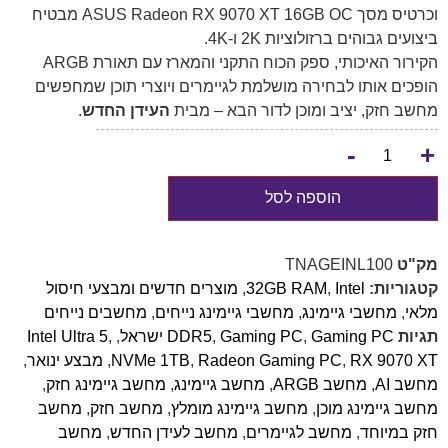
וכרטיס מסך ASUS Radeon RX 9070 XT 16GB OC מבטיח
ביצועים גבוהים ברזולוציות 2K ו-4K.
הקירור האיכותי, ספק הכוח התקני והמארז עם תאורת ARGB
הופכים אותו לבחירה מושלמת לגיימרים ויוצרי תוכן שמחפשים
מחשב חזק, יציב ומוכן לדור הבא – מבית
העידן החדש
.
-
+
הוספה לסל
מק"ט
TNAGEINL100
קטגוריות:
Intel
,
32GB RAM
,
מוצרים חדשים ומבצעי חיסול
מלאי
,
מחשבי גיימינג
,
מחשבי גיימינג נייחים
,
מחשבים נייחים
תגיות
Gaming PC ישראל
,
Gaming PC
,
DDR5
,
,
Intel Ultra 5
RX 9070 XT
,
Radeon Gaming PC
,
NVMe 1TB
,
מבצע ינואר
,
מחשב AI
,
מחשב ARGB
,
מחשב גיימינג
,
מחשב גיימינג חזק
,
מחשב גיימינג מוכן
,
מחשב גיימינג מומלץ
,
מחשב חזק
,
מחשב
חזק במיוחד
,
מחשב לגיימרים
,
מחשב לעידן החדש
,
מחשב