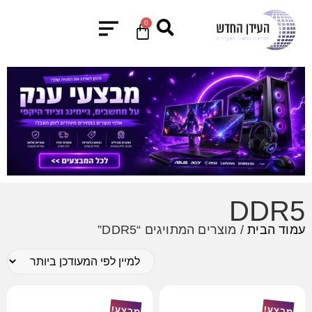
0
DDR5
עמוד הבית
/ מוצרים המתויגים “DDR5”
מבצע!
מבצע!