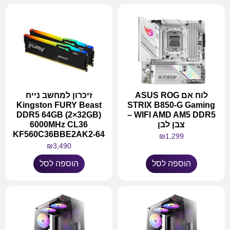
לוח אם ASUS ROG
זיכרון למחשב נייח
Kingston FURY Beast
STRIX B850-G Gaming
DDR5 64GB (2×32GB)
WIFI AMD AM5 DDR5 –
צבן לבן
6000MHz CL36
KF560C36BBE2AK2-64
₪
1,299
₪
3,490
הוספה לסל
הוספה לסל