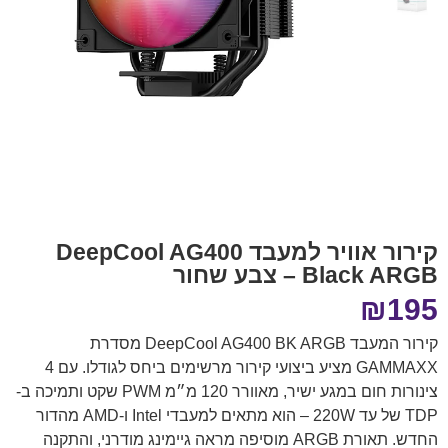
קירור אוויר למעבד DeepCool AG400
Black ARGB – צבע שחור
₪
195
קירור המעבד DeepCool AG400 BK ARGB מסדרת
GAMMAXX מציע ביצועי קירור מרשימים ביחס לגודלו. עם 4
צינורות חום במגע ישיר, מאוורר 120 מ״מ PWM שקט ותמיכה ב-
TDP של עד 220W – הוא מתאים למעבדי Intel ו-AMD מהדור
החדש. תאורת ARGB מוסיפה מראה גיימינג מודרני, והתקנה