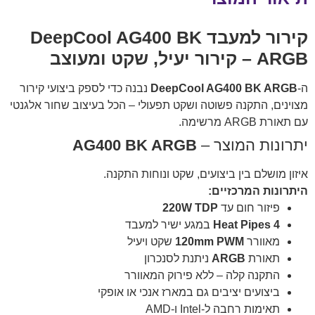
קירור למעבד
DeepCool AG400 BK
ARGB
– קירור יעיל, שקט ומעוצב
ה-
DeepCool AG400 BK ARGB
נבנה כדי לספק ביצועי קירור
מצוינים, התקנה פשוטה ושקט תפעולי – הכל בעיצוב שחור אלגנטי
עם תאורת ARGB מרשימה.
יתרונות המוצר –
AG400 BK ARGB
איזון מושלם בין ביצועים, שקט ונוחות התקנה.
היתרונות המרכזיים:
פיזור חום עד
220W TDP
4 Heat Pipes
במגע ישיר למעבד
מאוורר
120mm PWM
שקט ויעיל
תאורת
ARGB
ניתנת לסנכרון
התקנה קלה – ללא פירוק המאוורר
ביצועים יציבים גם במארז אנכי או אופקי
תאימות רחבה ל-Intel ו-AMD