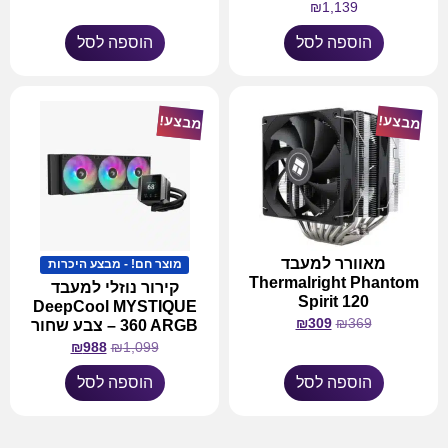
₪
1,139
הוספה לסל
הוספה לסל
מבצע!
מבצע!
מאוורר למעבד
מוצר חם! - מבצע היכרות
Thermalright Phantom
קירור נוזלי למעבד
Spirit 120
DeepCool MYSTIQUE
₪
309
₪
369
360 ARGB – צבע שחור
₪
988
₪
1,099
הוספה לסל
הוספה לסל