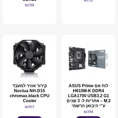
₪
212
₪
298
מידע נוסף
מידע נוסף
לוח אם ASUS Prime
קירור אוויר למעבד
Noctua NH-D15
H610M-K DDR4
chromax.black CPU
LGA1700 USB3.2 G1
M.2 – אחריות ל- 3 שנים
Cooler
ע"י היבואן הרשמי
₪
453
₪
394