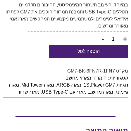
במיוחד. העיצוב השחור המינימליסטי, החיבורים הקדמיים
הכוללים USB Type-C והמבנה המרווח הופכים את GM7 לפתרון
אידיאלי לגיימרים ולמשתמשים מקצועיים המחפשים מארז אמין,
מאוורר ומרשים.
-
+
הוספה לסל
מק"ט
GM7-BK-3FN7R-1FN7
קטגוריות:
חומרה
,
מארזי מחשב
תגיות
1StPlayer GM7
,
מארז ARGB
,
מארז Mid Tower
,
מארז
גיימינג
,
מארז מחשב
,
מארז עם USB Type-C
,
מארז שחור
תיאור המוצר