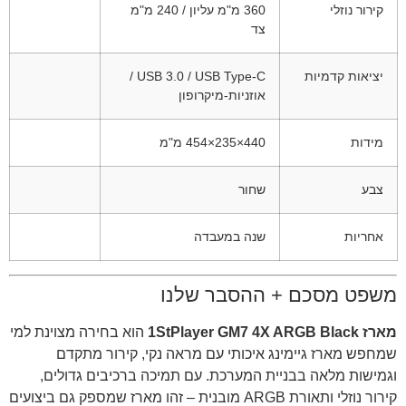
קירור נוזלי
360 מ"מ עליון / 240 מ"מ
צד
יציאות קדמיות
USB 3.0 / USB Type-C /
אוזניות-מיקרופון
מידות
440×235×454 מ"מ
צבע
שחור
אחריות
שנה במעבדה
משפט מסכם + ההסבר שלנו
מארז 1StPlayer GM7 4X ARGB Black
הוא בחירה מצוינת למי
שמחפש מארז גיימינג איכותי עם מראה נקי, קירור מתקדם
וגמישות מלאה בבניית המערכת. עם תמיכה ברכיבים גדולים,
קירור נוזלי ותאורת ARGB מובנית – זהו מארז שמספק גם ביצועים