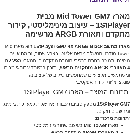
מארז Mid Tower GM7 מבית
1StPlayer – עיצוב מינימליסטי, קירור
מתקדם ותאורת ARGB מרשימה
מארז מחשב 1StPlayer GM7 4X ARGB Black
הוא מארז Mid
Tower מודרני המשלב מראה אלגנטי בצבע שחור, זרימת אוויר
מצוינת ותמיכה רחבה ברכיבי חומרה מתקדמים. המארז מגיע עם
4 מאווררי ARGB מותקנים מראש
, ותוכנן במיוחד עבור גיימרים
ומשתמשים מקצועיים שמחפשים שילוב של עיצוב נקי,
פונקציונליות וקירור אפקטיבי.
יתרונות המוצר – מארז 1StPlayer GM7
1StPlayer GM7
מספק סביבת עבודה אידיאלית למערכות גיימינג
ומחשבים חזקים.
יתרונות מרכזיים:
מארז
Mid Tower
בעיצוב שחור מינימליסטי
4 מאווררי ARGB
מותקנים מראש