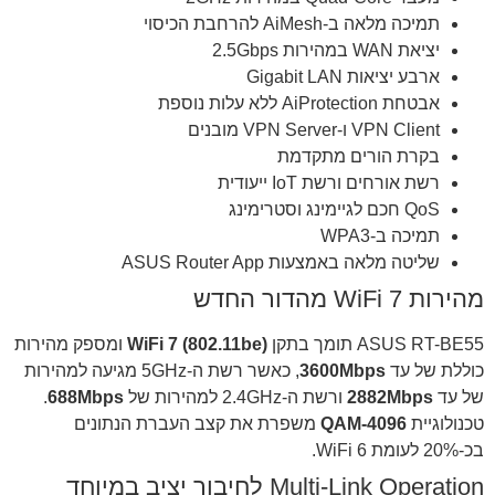
תמיכה מלאה ב-AiMesh להרחבת הכיסוי
יציאת WAN במהירות 2.5Gbps
ארבע יציאות Gigabit LAN
אבטחת AiProtection ללא עלות נוספת
VPN Client ו-VPN Server מובנים
בקרת הורים מתקדמת
רשת אורחים ורשת IoT ייעודית
QoS חכם לגיימינג וסטרימינג
תמיכה ב-WPA3
שליטה מלאה באמצעות ASUS Router App
מהירות WiFi 7 מהדור החדש
ASUS RT-BE55 תומך בתקן
WiFi 7 (802.11be)
ומספק מהירות
כוללת של עד
3600Mbps
, כאשר רשת ה-5GHz מגיעה למהירות
של עד
2882Mbps
ורשת ה-2.4GHz למהירות של
688Mbps
.
טכנולוגיית
4096-QAM
משפרת את קצב העברת הנתונים
בכ-20% לעומת WiFi 6.
Multi-Link Operation לחיבור יציב במיוחד