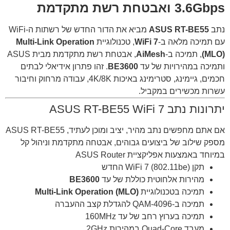
3.6Gbps ואבטחת רשת מתקדמת
נתב
ASUS RT-BE55
מביא את הדור החדש של רשתות ה-WiFi
עם תמיכה מלאה ב-
WiFi 7
, טכנולוגיית
Multi-Link Operation
(MLO)
, תמיכה ב-
AiMesh
, אבטחת רשת מתקדמת מבית ASUS
ותמיכה במהירויות של עד
BE3600
. זהו פתרון אידיאלי לבתים
חכמים, גיימינג, סטרימינג באיכות 4K/8K, עבודה מרחוק וחיבור
עשרות מכשירים במקביל.
יתרונות נתב ASUS RT-BE55 WiFi 7
אם אתם מחפשים נתב מהיר, יציב ומוכן לעתיד, ASUS RT-BE55
מספק שילוב של ביצועים גבוהים, אבטחה מתקדמת וניהול קל
במיוחד באמצעות אפליקציית ASUS Router
תקן WiFi 7 (802.11be) החדש
מהירות אלחוטית כוללת של עד
BE3600
תמיכה בטכנולוגיית
Multi-Link Operation (MLO)
תמיכה ב-4096-QAM להגדלת קצב ההעברה
תמיכה בערוץ רחב של עד 160MHz
מעבד Quad-Core במהירות 2GHz