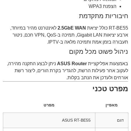
הצפנת WPA3
חיבוריות מתקדמת
RT-BE55 כולל יציאת
2.5GbE WAN
לאינטרנט מהיר במיוחד,
ארבע יציאות Gigabit LAN, תמיכה ב-VPN, QoS חכם, ניטור
תעבורה בזמן אמת ותמיכה מלאה ב-IPTV.
ניהול פשוט מכל מקום
באמצעות אפליקציית
ASUS Router
ניתן לבצע התקנה מהירה,
לעקוב אחר פעילות הרשת, להגדיר בקרת הורים, ליצור רשת
אורחים ולעדכן את הנתב בקלות.
מפרט טכני
מאפיין
מפרט
דגם
ASUS RT-BE55