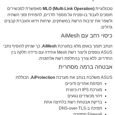
טכנולוגיית
MLO (Multi-Link Operation)
מאפשרת למכשירים
תומכים לעבוד בו-זמנית על מספר תדרים, להפחית זמני השהיה
ולשפר את יציבות הרשת במשחקים, שיחות וידאו והעברת קבצים
גדולים.
כיסוי רחב עם AiMesh
הנתב תומך באופן מלא במערכת
AiMesh
, כך שניתן להוסיף נתבי
ASUS נוספים וליצור רשת Mesh אחידה עם נדידה חלקה בין
החדרים, ללא צורך בהחלפת רשת אלחוטית.
אבטחה ברמה מסחרית
ASUS משלבת בנתב את מערכת
AiProtection
, הכוללת:
חסימת אתרים זדוניים
מערכת IPS דו-כיוונית
זיהוי מכשירים נגועים
בדיקת אבטחת רשת בלחיצה אחת
תמיכה ב-DNS-over-TLS
Firewall מתקדם