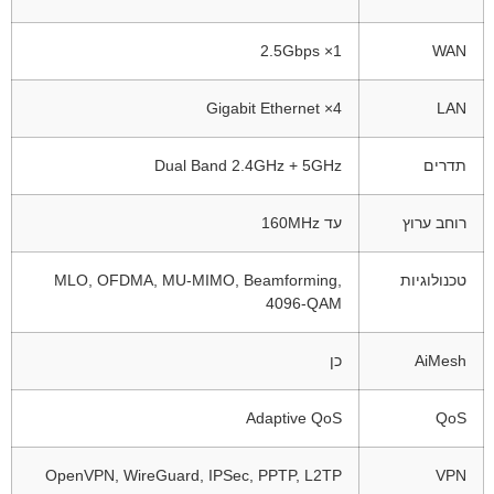
1× 2.5Gbps
WAN
4× Gigabit Ethernet
LAN
תדרים
Dual Band 2.4GHz + 5GHz
רוחב ערוץ
עד 160MHz
טכנולוגיות
MLO, OFDMA, MU-MIMO, Beamforming,
4096-QAM
AiMesh
כן
Adaptive QoS
QoS
OpenVPN, WireGuard, IPSec, PPTP, L2TP
VPN