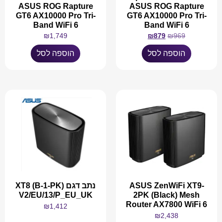
ASUS ROG Rapture
ASUS ROG Rapture
GT6 AX10000 Pro Tri-
GT6 AX10000 Pro Tri-
Band WiFi 6
Band WiFi 6
₪
1,749
₪
879
₪
969
הוספה לסל
הוספה לסל
ASUS ZenWiFi XT9-
נתב דגם XT8 (B-1-PK)
V2/EU/13/P_EU_UK
2PK (Black) Mesh
Router AX7800 WiFi 6
₪
1,412
₪
2,438