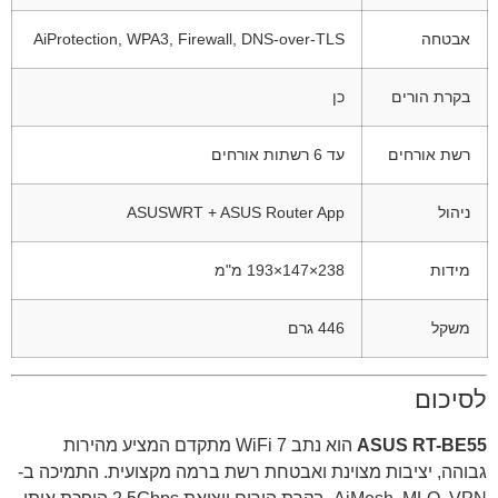
אבטחה
AiProtection, WPA3, Firewall, DNS-over-TLS
בקרת הורים
כן
רשת אורחים
עד 6 רשתות אורחים
ניהול
ASUSWRT + ASUS Router App
מידות
238×147×193 מ"מ
משקל
446 גרם
לסיכום
ASUS RT-BE55
הוא נתב WiFi 7 מתקדם המציע מהירות
גבוהה, יציבות מצוינת ואבטחת רשת ברמה מקצועית. התמיכה ב-