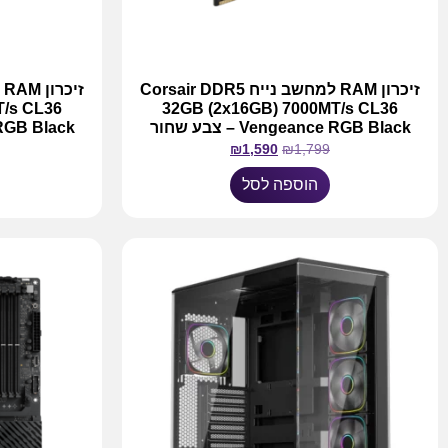
זיכרון RAM למחשב נייח Corsair DDR5
T/s CL36
32GB (2x16GB) 7000MT/s CL36
Vengeance RGB Black – צבע שחור
nce RGB Black
₪
1,590
₪
1,799
הוספה לסל