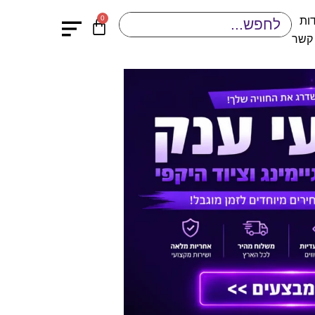
0
ות
 קשר