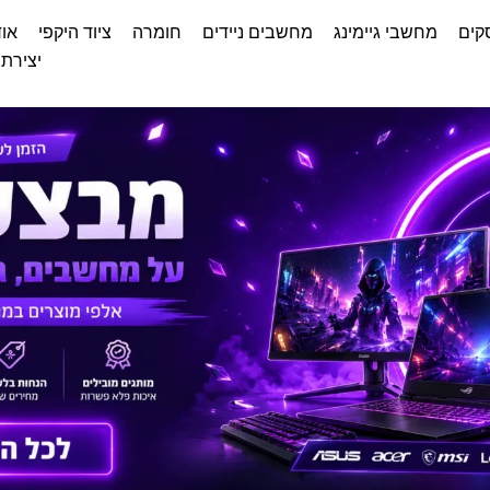
קים
מחשבי גיימינג
מחשבים ניידים
חומרה
ציוד היקפי
אוד
יצירת