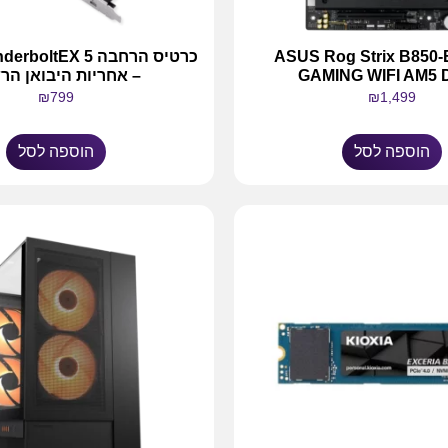
וח אם ASUS Rog Strix B850-E
כרטיס הרחבה tEX 5
GAMING WIFI AM5
– אחריות היבואן הר
₪
799
₪
1,499
הוספה לסל
הוספה לסל