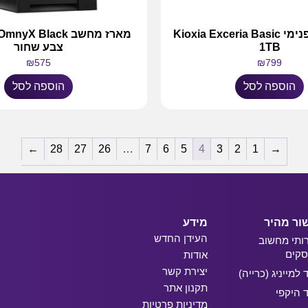
כונןן אחסון פנימי Kioxia Exceria Basic
1TB
צבע שחור
₪
575
₪
799
הוספה לסל
הוספה לסל
←
28
27
26
…
7
6
5
4
3
2
1
→
ור מהיר
מידע
העידן החדש
ותי מחשוב
קים
אודות
יצירת קשר
ד למייניג (כרייה)
תקנון אתר
ד היקפי
מדיניות פרטיות