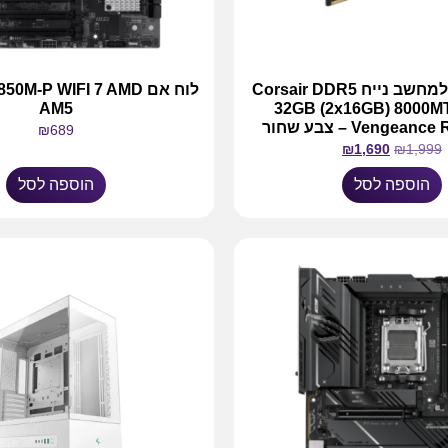
זיכרון RAM למחשב נייח Corsair DDR5
לוח אם M-P WIFI 7 AMD
AM5
32GB (2x16GB) 8000M
Vengea – צבע שחור
₪
689
₪
1,690
₪
1,999
הוספה לסל
הוספה לסל