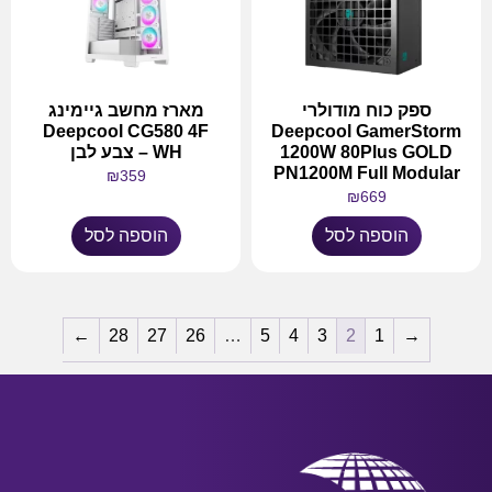
ספק כוח מודולרי
מארז מחשב גיימינג
Deepcool CG580 4F
Deepcool GamerStorm
1200W 80Plus GOLD
WH – צבע לבן
PN1200M Full Modular
₪
359
₪
669
הוספה לסל
הוספה לסל
←
28
27
26
…
5
4
3
2
1
→