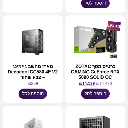
הוספה לסל
מידע נוסף
מבצע!
כרטיס מסך ZOTAC
מארז מחשב גיימינג
Deepcool CG580 4F V2
GAMING GeForce RTX
5090 SOLID OC
– צבע שחור
₪
339
₪
14,199
₪
14,490
הוספה לסל
הוספה לסל