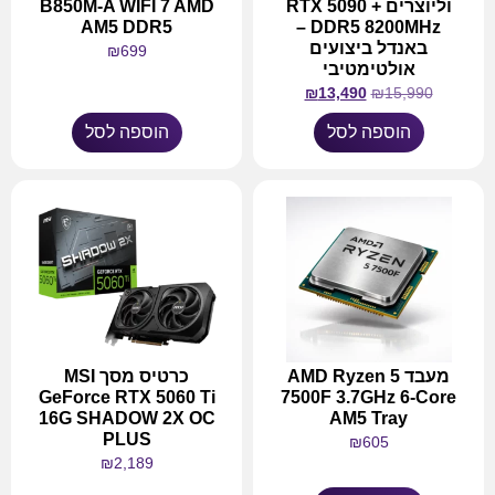
וליוצרים RTX 5090 +
B850M-A WIFI 7 AMD
AM5 DDR5
DDR5 8200MHz –
באנדל ביצועים
₪
699
אולטימטיבי
₪
13,490
₪
15,990
הוספה לסל
הוספה לסל
מעבד AMD Ryzen 5
כרטיס מסך MSI
GeForce RTX 5060 Ti
7500F 3.7GHz 6-Core
16G SHADOW 2X OC
AM5 Tray
PLUS
₪
605
₪
2,189