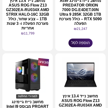
מחשב נייח גיימינג Acer
מחשב נייד 13.4 אינץ
ASUS ROG Flow Z13
PREDATOR ORION
GZ302EA-RU034X AMD
7000 DG.E4DET.00N
STRIX HALO-16C 32GB
Ultra 9 285K 32GB 1TB
RTX 5090 – כולל מערכת
1TB – צבע שחור, כולל
הפעלה
מערכת הפעלה ו- 3 שנות
אחריות
₪
21,247
₪
11,799
הוספה לסל
מידע נוסף
מבצע!
מחשב נייד 13.4 אינץ
למהירי החלטה
ASUS ROG Flow Z13
מחשב נייח גיימינג
GZ302EA-RU034X AMD
PROART מבוסס Intel I9