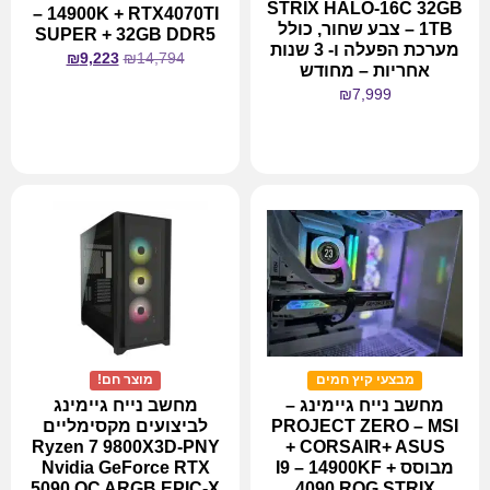
STRIX HALO-16C 32GB
– 14900K + RTX4070TI
1TB – צבע שחור, כולל
SUPER + 32GB DDR5
מערכת הפעלה ו- 3 שנות
₪
9,223
₪
14,794
אחריות – מחודש
₪
7,999
מידע נוסף
מידע נוסף
מבצעי קיץ חמים
מוצר חם!
מחשב נייח גיימינג –
מחשב נייח גיימינג
PROJECT ZERO – MSI
לביצועים מקסימליים
Ryzen 7 9800X3D-PNY
+ CORSAIR+ ASUS
מבוסס I9 – 14900KF +
Nvidia GeForce RTX
5090 OC ARGB EPIC-X
4090 ROG STRIX