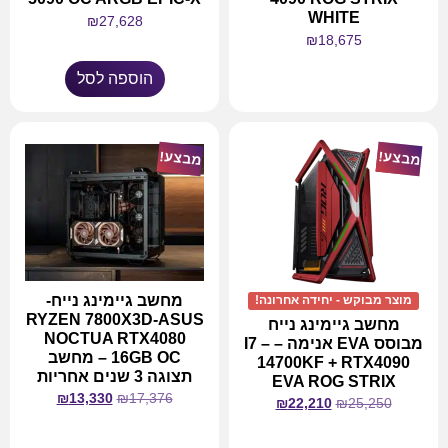
WHITE
₪
27,628
₪
18,675
הוספה לסל
מידע נוסף
מבצע!
מבצע!
מחשב גיימינג נייח-
מוצר מבוקש - יחידה אחרונה!
RYZEN 7800X3D-ASUS
מחשב גיימינג נייח
NOCTUA RTX4080
מבוסס EVA אנימה – I7 –
16GB OC – מחשב
14700KF + RTX4090
תצוגה 3 שנים אחריות
EVA ROG STRIX
₪
13,330
₪
17,376
₪
22,210
₪
25,250
מידע נוסף