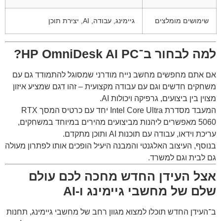
שימושים מומלצים
גיימינג, עבודה, AI, יצירת תוכן
למה לבחור ב־HP OmniDesk AI PC?
אם אתם מחפשים מחשב נייח מודרני שמסוגל להתמודד גם עם
משחקים חדשים וגם עם עבודה מקצועית – זהו דגם שמציע איזון
מצוין בין ביצועים, גרפיקה ויכולות AI.
המעבד מסדרת Intel Core Ultra יחד עם כרטיס המסך RTX
5060 מאפשרים ליהנות מביצועים מהירים במיוחד במשחקים,
עריכת וידאו, עבודה עם תוכנות AI ותוכן מתקדם.
בנוסף, העיצוב האלגנטי והמבנה היעיל הופכים אותו לפתרון מעולה
גם לבית וגם למשרד.
אצל העידן החדש מחכה לכם עולם
שלם של מחשבי גיימינג ו-AI
ב־
העידן החדש
תוכלו למצוא מגוון רחב של מחשבי גיימינג, תחנות