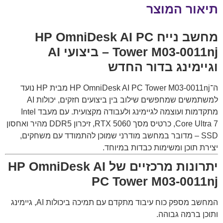
תיאור המוצר
מחשב נייח HP OmniDesk AI PC
Tower M03-0011nj – ביצועי AI
וגיימינג בדור החדש
ה־HP OmniDesk AI PC Tower M03-0011nj מבית
HP
נועד
למשתמשים שמחפשים שילוב בין ביצועים חזקים, יכולות AI
מתקדמות ועוצמה לגיימינג ולעבודה מקצועית. עם מעבד Intel
Core Ultra 7, כרטיס מסך RTX 5060, זיכרון DDR5 מהיר ואחסון
SSD – מדובר במחשב מודרני שמוכן להתמודד עם משחקים,
יצירת תוכן ומשימות כבדות במיוחד.
יתרונות מרכזיים של HP OmniDesk AI
PC Tower M03-0011nj
המחשב מספק כוח עיבוד מתקדם עם תמיכה ביכולות AI, גיימינג
ותוכן ברמה גבוהה.