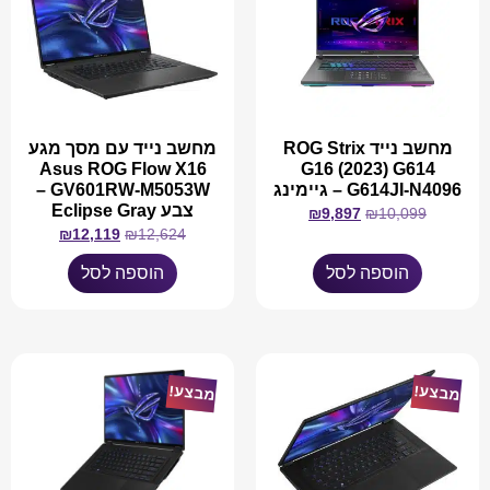
מחשב נייד ROG Strix
מחשב נייד עם מסך מגע
Asus ROG Flow X16
G16 (2023) G614
G614JI-N4096 – גיימינג
GV601RW-M5053W –
צבע Eclipse Gray
₪
9,897
₪
10,099
₪
12,119
₪
12,624
הוספה לסל
הוספה לסל
מבצע!
מבצע!