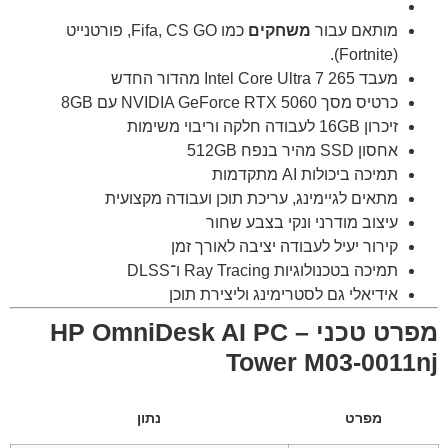
מותאם עבור
משחקים
כמו Fifa, CS GO, פורטנייט
(Fortnite).
מעבד Intel Core Ultra 7 265 מהדור החדש
כרטיס מסך NVIDIA GeForce RTX 5060 עם 8GB
זיכרון 16GB לעבודה חלקה וריבוי משימות
אחסון SSD מהיר בנפח 512GB
תמיכה ביכולות AI מתקדמות
מתאים לגיימינג, עריכת תוכן ועבודה מקצועית
עיצוב מודרני ונקי בצבע שחור
קירור יעיל לעבודה יציבה לאורך זמן
תמיכה בטכנולוגיות Ray Tracing ו־DLSS
אידיאלי גם לסטרימינג וליצירת תוכן
מפרט טכני – HP OmniDesk AI PC
Tower M03-0011nj
מפרט
נתון