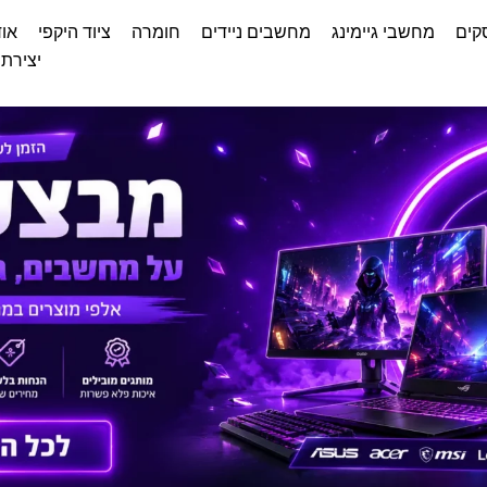
קים
מחשבי גיימינג
מחשבים ניידים
חומרה
ציוד היקפי
אוד
יצירת