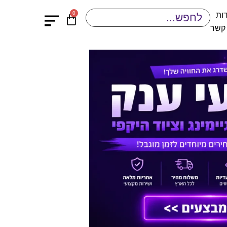
0
ות
 קשר