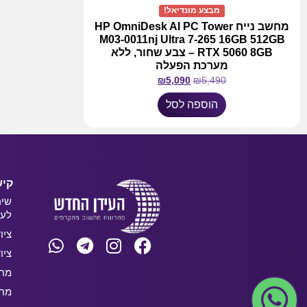
מבצע מונדיאל!
מחשב נייח HP OmniDesk AI PC Tower
M03-0011nj Ultra 7-265 16GB 512GB
RTX 5060 8GB – צבע שחור, ללא
מערכת הפעלה
₪
5,090
₪
5,490
הוספה לסל
קיש
שיר
לעס
ציו
ציו
מחש
מחש