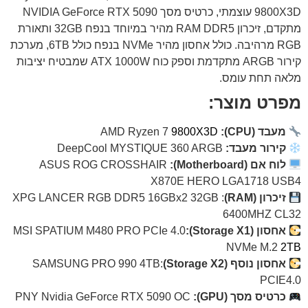
9800X3D עוצמתי, כרטיס מסך NVIDIA GeForce RTX 5090
מתקדם, זיכרון RAM DDR5 מהיר במיוחד בנפח 32GB ותאורת
RGB מרהיבה. כולל אחסון מהיר NVMe בנפח כולל 6TB, מערכת
קירור ARGB מתקדמת וספק כוח ATX 1000W שמבטיח יציבות
מלאה תחת עומס.
מפרט מוצר:
מעבד (CPU):
9800X3D
AMD Ryzen 7
קירור מעבד:
DeepCool MYSTIQUE 360 ARGB
לוח אם (Motherboard):
ASUS ROG CROSSHAIR
X870E HERO LGA1718 USB4
זיכרון (RAM)
: XPG LANCER RGB DDR5 16GBx2 32GB
6400MHZ CL32
אחסון (Storage X1):
MSI SPATIUM M480 PRO PCIe 4.0
NVMe M.2
2TB
אחסון נוסף (Storage X2)
:SAMSUNG PRO 990 4TB
PCIE4.0
כרטיס מסך (GPU):
PNY Nvidia GeForce RTX 5090 OC