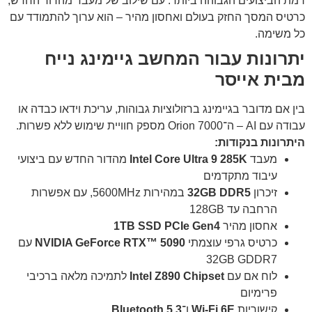
רמת הביצועים הגבוהה ביותר. עם שילוב של מעבד מהדור החדש,
כרטיס המסך החזק בעולם ואחסון מהיר – הוא ערוך להתמודד עם
כל משימה.
יתרונות עבור המחשב גיימינג נייח
מבית אייסר
בין אם מדובר בגיימינג ברזולוציות גבוהות, עריכת וידאו כבדה או
עבודה עם AI – ה־Orion 7000 מספק חוויית שימוש ללא פשרות.
היתרונות בנקודות:
מעבד
Intel Core Ultra 9 285K
מהדור החדש עם ביצועי
עיבוד מתקדמים
זיכרון
32GB DDR5
במהירות 5600MHz, עם אפשרות
הרחבה עד 128GB
אחסון מהיר
1TB SSD PCIe Gen4
כרטיס גרפי עוצמתי
NVIDIA GeForce RTX™ 5090
עם
32GB GDDR7
לוח אם עם
Intel Z890 Chipset
לתמיכה מלאה ברכיבי
פרימיום
קישוריות
Wi-Fi 6E
ו־
Bluetooth 5.3