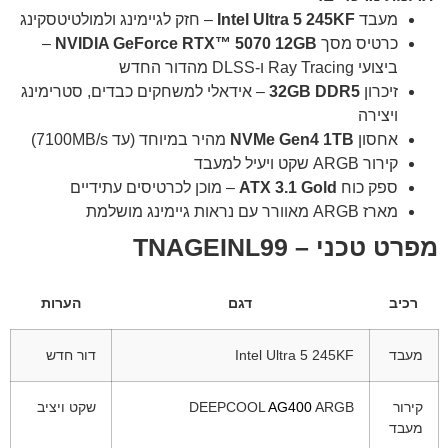
מעבד
Ultra 5 245KF
Intel
– חזק לגיימינג ולמולטיטסקינג
כרטיס מסך
GeForce RTX™ 5070 12GB
NVIDIA
–
ביצועי Ray Tracing ו-DLSS מהדור החדש
זיכרון
32GB DDR5
– אידאלי למשחקים כבדים, סטרימינג
ויצירה
אחסון
NVMe Gen4 1TB
מהיר במיוחד (עד 7100MB/s)
קירור ARGB שקט ויעיל למעבד
ספק כוח
ATX 3.1 Gold
– מוכן לכרטיסים עתידיים
מארז ARGB מאוורר עם נראות גיימינג מושלמת
מפרט טכני – TNAGEINL99
רכיב
דגם
הערות
מעבד
Intel Ultra 5 245KF
דור חדש
קירור
ARGB
AG400
DEEPCOOL
שקט ויציב
מעבד