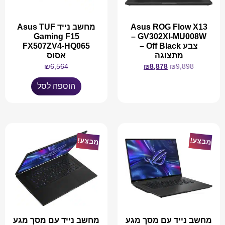
Asus ROG Flow X13
מחשב נייד Asus TUF
Gaming F15
GV302XI-MU008W –
צבע Off Black –
FX507ZV4-HQ065
מתצוגה
אסוס
₪
6,564
₪
8,878
₪
9,898
הוספה לסל
מידע נוסף
מבצע!
מבצע!
מחשב נייד עם מסך מגע
מחשב נייד עם מסך מגע