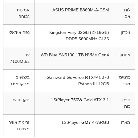
לוח
ASUS PRIME B860M-A-CSM
אמינות
אם
גבוהה
זיכרון
Kingston Fury 32GB (2×16GB)
נפח אידאלי
DDR5 5600MHz CL36
אחסון
WD Blue SN5100 1TB NVMe Gen4
עד
7100MB/s
כרטיס
Gainward GeForce RTX™ 5070
ביצועים
מסך
Python III 12GB
מתקדמים
ספק
Gold ATX 3.1
750W
1StPlayer
תקן חדש
כוח
מארז
4×ARGB
GM7
1StPlayer
זרימת אוויר
מצוינת