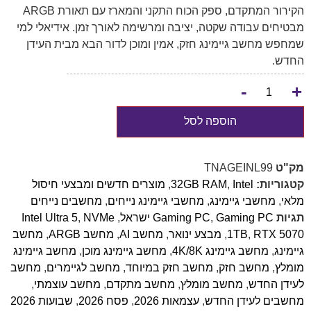
הקירור המתקדם, ספק הכוח התקני והמארז עם תאורת ARGB
מבטיחים עבודה שקטה, יציבה ומרשימה לאורך זמן. אידיאלי למי
שמחפש מחשב גיימינג חזק, אמין ומוכן לדור הבא מבית העידן
החדש.
-
+
הוספה לסל
מק"ט
TNAGEINL99
קטגוריות:
Intel
,
32GB RAM
,
מוצרים חדשים ומבצעי חיסול
מלאי
,
מחשבי גיימינג
,
מחשבי גיימינג נייחים
,
מחשבים נייחים
תגיות
Gaming PC ישראל
,
Gaming PC
,
NVMe
,
Intel Ultra 5
RTX 5070
,
1TB
,
מבצע ינואר
,
מחשב AI
,
מחשב ARGB
,
מחשב
גיימינג
,
מחשב גיימינג 4K/8K
,
מחשב גיימינג מוכן
,
מחשב גיימינג
מומלץ
,
מחשב חזק
,
מחשב חזק במיוחד
,
מחשב לגיימרים
,
מחשב
לעידן החדש
,
מחשב מומלץ
,
מחשב מתקדם
,
מחשב עוצמתי
,
מחשבים לעידן החדש
,
עצמאות 2026
,
פסח 2026
,
שבועות 2026