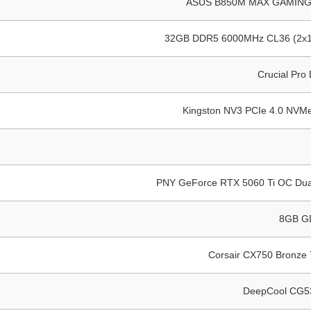
ASUS B850M MAX GAMING
32GB DDR5 6000MHz CL36 (2x
Crucial Pro
Kingston NV3 PCIe 4.0 NVM
PNY GeForce RTX 5060 Ti OC Dua
8GB G
Corsair CX750 Bronze
DeepCool CG5