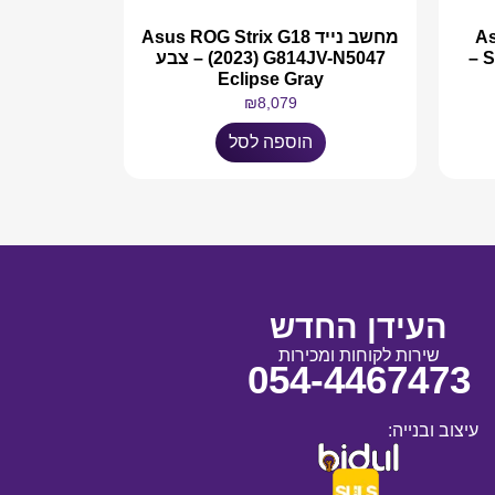
Asu
מחשב נייד Asus ROG Strix G18
SCAR 16 G634JY-NM051X –
(2023) G814JV-N5047 – צבע
Eclipse Gray
₪
8,079
הוספה לסל
העידן החדש
שירות לקוחות ומכירות
054-4467473
עיצוב ובנייה: