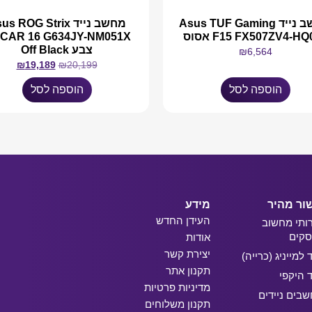
מחשב נייד Asus TUF Gaming
מחשב נייד s ROG Strix
F15 FX507ZV4-H אסוס
צבע Off Black
₪
6,564
₪
19,189
₪
20,199
הוספה לסל
הוספה לסל
ור מהיר
מידע
העידן החדש
ותי מחשוב
קים
אודות
יצירת קשר
ד למייניג (כרייה)
תקנון אתר
ד היקפי
מדיניות פרטיות
בים ניידים
תקנון משלוחים