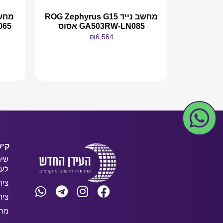
מחשב נייד ROG Zephyrus G15
GA503RW-LN085 אסוס
Q065
₪
6,564
מידע נוסף
קיש
שיר
לעס
ציו
ציו
מחש