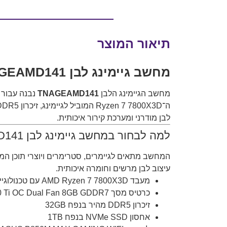
תיאור המוצר
מחשב גיימינג לבן TNAGEAMD141 עם Ryzen 7 7800X3D וכרטיס מסך PNY RTX 5060 Ti 8GB
מחשב הגיימינג הלבן
TNAGEAMD141
לבן מודרני ומערכת קירור איכותית.
למה לבחור במחשב גיימינג לבן TNAGEAMD141?
עיצוב לבן מרשים וחומרה איכותית.
מעבד AMD Ryzen 7 7800X3D עם טכנולוגיית 3D V-Cache
כרטיס מסך PNY GeForce RTX 5060 Ti OC Dual Fan 8GB GDDR7
זיכרון DDR5 מהיר בנפח 32GB
אחסון NVMe SSD בנפח 1TB