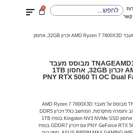
0
ות
 קשר
/ מחשב גיימינג לבן TNAGEAMD141 מבוסס מעבד AMD Ryzen 7 7800X3D זכרון 32GB, אחסון
מחשב גיימינג לבן TNAGEAMD141 מבוסס מעבד
AMD Ryzen 7 7800X3D זכרון 32GB, אחסון 1TB
 וכרטיס מסך PNY RTX 5060 Ti OC Dual Fan
מחשב גיימינג לבן TNAGEAMD141 מבוסס על מעבד AMD Ryzen 7 7800X3D
ומציע שילוב מצוין של ביצועים, עיצוב וחומרה מתקדמת. המחשב כולל זיכרון DDR5
בנפח 32GB במהירות 6000MHz, אחסון Kingston NV3 NVMe SSD בנפח 1TB
וכרטיס מסך PNY GeForce RTX 5060 Ti OC Dual Fan עם זיכרון GDDR7 בנפח
8GB. בנוסף, הוא מצויד בלוח אם ASUS B850M MAX GAMING WIFI, ספק כוח