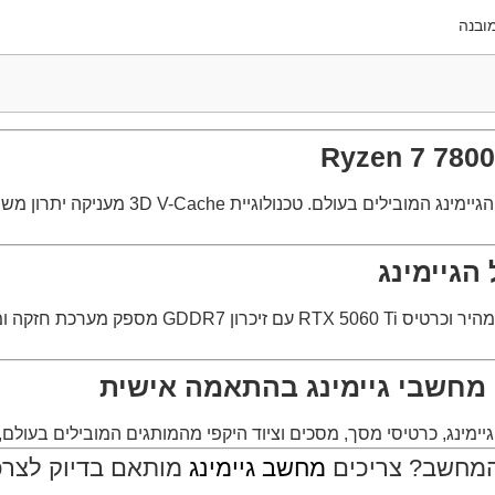
מעבד ה־Ryzen 7 7800X3D נחשב לאחד ממעבדי
הגיימינג
שילוב של זיכרון DDR5 בנפח 32GB, אחסון NVMe מהי
 מחשבי גיימינג בהתאמה אישית
יימינג, כרטיסי מסך, מסכים וציוד היקפי מהמותגים המובילים בעול
המחשב? צריכים
מחשב גיימינג
מותאם בדיוק לצרכי