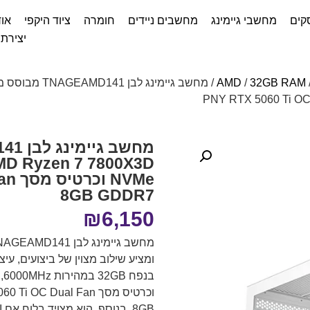
קים
מחשבי גיימינג
מחשבים ניידים
חומרה
ציוד היקפי
אוד
יצירת
AMD
/
32GB RAM
NVMe
8GB GDDR7
₪
6,150