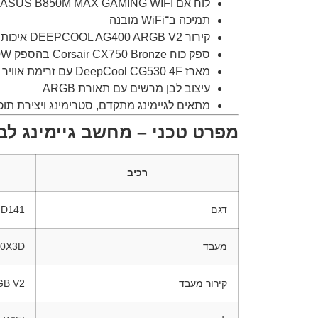
לוח אם ASUS B850M MAX GAMING WIFI בתושבת AM5
תמיכה ב־WiFi מובנה
קירור DEEPCOOL AG400 ARGB V2 איכותי
ספק כוח Corsair CX750 Bronze בהספק 750W
מארז DeepCool CG530 4F עם זרימת אוויר מצוינת
עיצוב לבן מרשים עם תאורת ARGB
מתאים לגיימינג מתקדם, סטרימינג ויצירת תוכן
מפרט טכני – מחשב גיימינג לבן AGEAMD141
רכיב
דגם
D141
מעבד
00X3D
קירור מעבד
GB V2