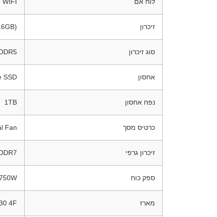
לוח אם
 WIFI
זיכרון
16GB)
סוג זיכרון
 DDR5
אחסון
e SSD
נפח אחסון
1TB
כרטיס מסך
l Fan
זיכרון גרפי
DDR7
ספק כוח
 750W
מארז
30 4F