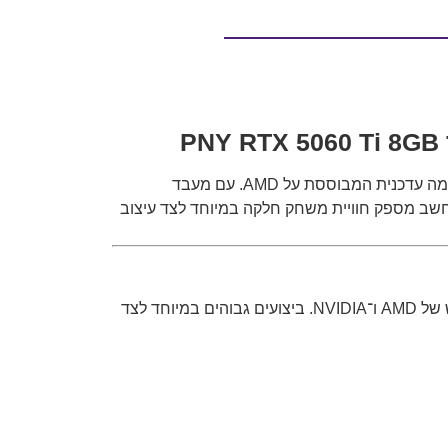
נבנה עבור גיימרים המחפשים שילוב בין ביצועים גבוהים, עיצוב מרשים ופלטפורמה עדכנית המבוססת על AMD. עם מעבד
Ryze המוביל לגיימינג, זיכרון DDR5 בנפח 32GB וכרטיס המסך PNY GeForce RTX 5060 Ti OC, המחשב מספק חוויית משחק חלקה במיוחד לצד עיצוב
המחשב מתאים לגיימרים, סטרימרים ויוצרי תוכן המעוניינים במערכת חזקה ועדכנית המבוססת על טכנולוגיות הדור החדש של AMD ו־NVIDIA. ביצועים גבוהים במיוחד לצד