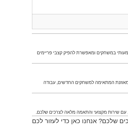
 הגיימינג המובילים בעולם. טכנולוגיית 3D V-Cache מעניקה יתרון משמעותי במשחקים ומאפשרת להפיק קצבי פריימים
ר וכרטיס RTX 5060 Ti עם זיכרון GDDR7 מספק מערכת חזקה ומאוזנת המתאימה למשחקים החדשים, עבודה
ם, עם שירות מקצועי והתאמה מלאה לצרכים שלכם.
ם שלכם? אנחנו כאן כדי לעזור לכם