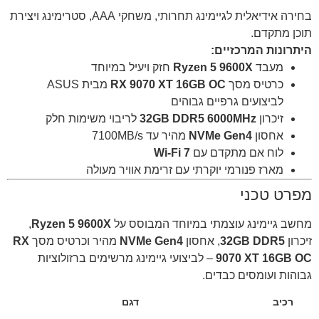
בחירה אידיאלית לגיימינג תחרותי, משחקי AAA, סטרימינג ויצירת
תוכן מתקדם.
היתרונות המרכזיים:
מעבד
Ryzen 5 9600X
חזק ויעיל במיוחד
כרטיס מסך
RX 9070 XT 16GB OC
מבית ASUS
לביצועים גרפיים גבוהים
זיכרון
32GB DDR5 6000MHz
לריבוי משימות חלק
אחסון
NVMe Gen4
מהיר עד 7100MB/s
לוח אם מתקדם עם
Wi-Fi 7
מארז פנורמי יוקרתי עם זרימת אוויר מעולה
מפרט טכני
מחשב גיימינג עוצמתי במיוחד המבוסס על
Ryzen 5 9600X
,
זיכרון
32GB DDR5
, אחסון
NVMe Gen4
מהיר וכרטיס מסך
RX
9070 XT 16GB OC
– לביצועי גיימינג מרשימים ברזולוציות
גבוהות ועומסים כבדים.
רכיב
דגם