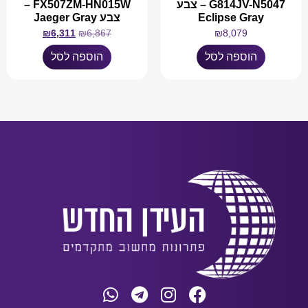
G814JV-N5047 – צבע
FX507ZM-HN015W –
Eclipse Gray
צבע Jaeger Gray
₪
6,311
₪
6,867
₪
8,079
הוספה לסל
הוספה לסל