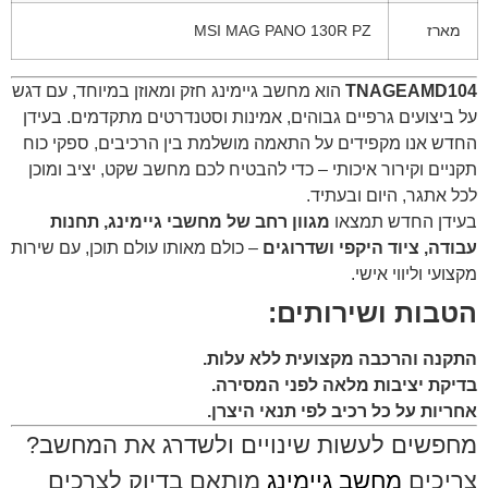
מארז
MSI MAG PANO 130R PZ
TNAGEAMD104
הוא מחשב גיימינג חזק ומאוזן במיוחד, עם דגש
על ביצועים גרפיים גבוהים, אמינות וסטנדרטים מתקדמים. בעידן
החדש אנו מקפידים על התאמה מושלמת בין הרכיבים, ספקי כוח
תקניים וקירור איכותי – כדי להבטיח לכם מחשב שקט, יציב ומוכן
לכל אתגר, היום ובעתיד.
בעידן החדש תמצאו
מגוון רחב של מחשבי גיימינג, תחנות
עבודה, ציוד היקפי ושדרוגים
– כולם מאותו עולם תוכן, עם שירות
מקצועי וליווי אישי.
הטבות ושירותים:
התקנה והרכבה מקצועית ללא עלות.
בדיקת יציבות מלאה לפני המסירה.
אחריות על כל רכיב לפי תנאי היצרן.
מחפשים לעשות שינויים ולשדרג את המחשב?
צריכים
מחשב גיימינג
מותאם בדיוק לצרכים