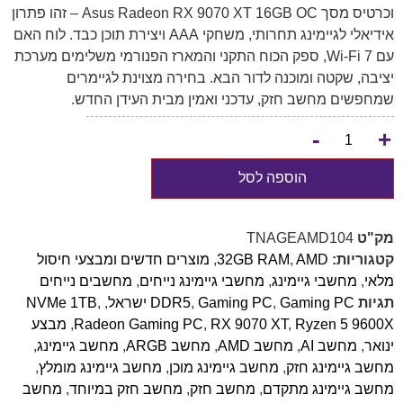
וכרטיס מסך Asus Radeon RX 9070 XT 16GB OC – זהו פתרון
אידיאלי לגיימינג תחרותי, משחקי AAA ויצירת תוכן כבד. לוח האם
עם Wi-Fi 7, ספק הכוח התקני והמארז הפנורמי משלימים מערכת
יציבה, שקטה ומוכנה לדור הבא. בחירה מצוינת לגיימרים
שמחפשים מחשב חזק, עדכני ואמין מבית העידן החדש.
-
+
הוספה לסל
מק"ט
TNAGEAMD104
קטגוריות:
AMD
,
32GB RAM
,
מוצרים חדשים ומבצעי חיסול
מלאי
,
מחשבי גיימינג
,
מחשבי גיימינג נייחים
,
מחשבים נייחים
תגיות
Gaming PC ישראל
,
Gaming PC
,
DDR5
,
,
NVMe 1TB
Ryzen 5 9600X
,
RX 9070 XT
,
Radeon Gaming PC
,
מבצע
ינואר
,
מחשב AI
,
מחשב AMD
,
מחשב ARGB
,
מחשב גיימינג
,
מחשב גיימינג חזק
,
מחשב גיימינג מוכן
,
מחשב גיימינג מומלץ
,
מחשב גיימינג מתקדם
,
מחשב חזק
,
מחשב חזק במיוחד
,
מחשב