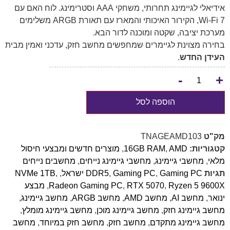
אידיאלי לגיימינג תחרותי, משחקי AAA וסטרימינג. לוח האם עם
Wi-Fi 7, הקירור האיכותי והמארז עם תאורת ARGB משלימים
מערכת יציבה, שקטה ומוכנה לדור הבא.
בחירה מצוינת לגיימרים שמחפשים מחשב חזק, עדכני ואמין מבית
העידן החדש
.
-
+
הוספה לסל
מק"ט
TNAGEAMD103
קטגוריות:
AMD
,
16GB RAM
,
מוצרים חדשים ומבצעי חיסול
מלאי
,
מחשבי גיימינג
,
מחשבי גיימינג נייחים
,
מחשבים נייחים
תגיות
Gaming PC ישראל
,
Gaming PC
,
DDR5
,
,
NVMe 1TB
Ryzen 5 9600X
,
RTX 5070
,
Radeon Gaming PC
,
מבצע
ינואר
,
מחשב AI
,
מחשב AMD
,
מחשב ARGB
,
מחשב גיימינג
,
מחשב גיימינג חזק
,
מחשב גיימינג מוכן
,
מחשב גיימינג מומלץ
,
מחשב גיימינג מתקדם
,
מחשב חזק
,
מחשב חזק במיוחד
,
מחשב