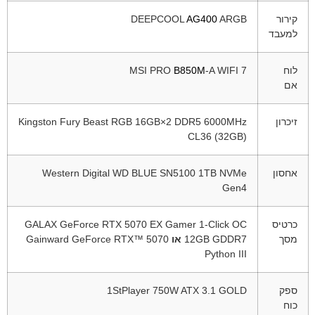
קירור
ARGB
AG400
DEEPCOOL
למעבד
לוח
-A WIFI 7
B850M
PRO
MSI
אם
זיכרון
Kingston Fury Beast RGB 16GB×2 DDR5 6000MHz
CL36 (32GB)
אחסון
WD BLUE SN5100 1TB NVMe
Western Digital
Gen4
כרטיס
GALAX GeForce RTX 5070 EX Gamer 1-Click OC
מסך
12GB GDDR7
או
Gainward GeForce RTX™ 5070
Python III
ספק
1StPlayer 750W ATX 3.1 GOLD
כוח