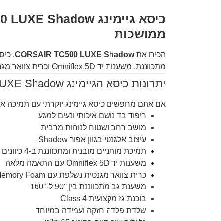
ממושכות
הכירו את
CORSAIR TC500 LUXE Shadow
, כיס
מתכווננת, משענות יד Omniflex 5D וכרית צוואר מגנטית נשלפת, הוא נבנה עבור גיימרים, יוצרי תוכן ומשתמשים המחפשים נוחות מקסימלית לאורך זמן.
יתרונות כיסא הגיימינג CORSAIR TC500 LUXE Shadow
אם אתם מחפשים כיסא גיימינג יוקרתי עם תמיכה ארגונומית מתקדמת ונוחו
ריפוד בד נושם איכותי ונעים למגע
מושב רחב ושטוח לנוחות מרבית
עיצוב אלגנטי בגוון אפור Shadow
תמיכת מותניים מובנית ומתכווננת ב-4 כיוונים
משענות יד Omniflex 5D עם התאמה מלאה
כרית צוואר מגנטית נשלפת עם Memory Foam
משענת גב מתכווננת בין 90° ל-160°
בוכנת גז מקצועית Class 4
שלדת פלדה חזקה ועמידה במיוחד