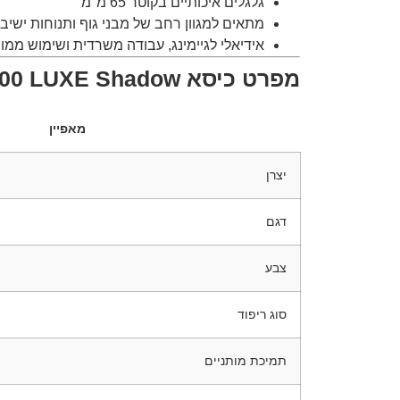
גלגלים איכותיים בקוטר 65 מ"מ
מתאים למגוון רחב של מבני גוף ותנוחות ישיב
אידיאלי לגיימינג, עבודה משרדית ושימוש ממו
מפרט כיסא CORSAIR TC500 LUXE Shadow
מאפיין
יצרן
דגם
צבע
סוג ריפוד
תמיכת מותניים