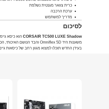
כרית צוואר מגנטית נשלפת
ערכת הרכבה
מדריך למשתמש
לסיכום
CORSAIR TC500 LUXE Shadow
הוא כיסא גיימי
משענות היד Omniflex 5D והבד הנושם האיכותי, הכיסא מספק חוויית ישיבה מושלמת לשעות ארוכות של משחק, עבודה או לימודים.
בעידן החדש תוכלו למצוא מגוון רחב של כיסאות גיימינג, שולחנות גיימ