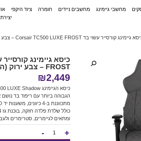
קים
מחשבי גיימינג
מחשבים ניידים
חומרה
ציוד היקפי
אוד
יצירת
גיימינג קורסייר עשוי בד Corsair TC500 LUXE FROST – צבע ירוק (העתק)
FROST – צבע ירוק (העתק)
₪
2,449
הגבוהה ביותר עם ריפוד בד נושם א
ומתאים לגיימרים, סטרימרים ולעב
-
+