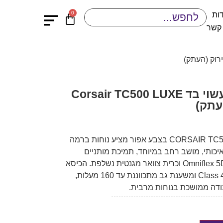
0
ות
 קשר
כיסא גיימינג קורסייר עשוי בד Corsair TC500 LUXE
כיסא הגיימינג CORSAIR TC500 LUXE Shadow בצבע אפור מציע נוחות ברמה
יכותי, מושב רחב במיוחד, תמיכת מותניים
מתכווננת ב-4 כיוונים, משענות יד Omniflex 5D וכרית צוואר מגנטית נשלפת. הכיסא
כולל שלדת פלדה חזקה, בוכנת גז Class 4 ומשענת גב מתכווננת עד 160 מעלות,
ודה ממושכת בנוחות מרבית.