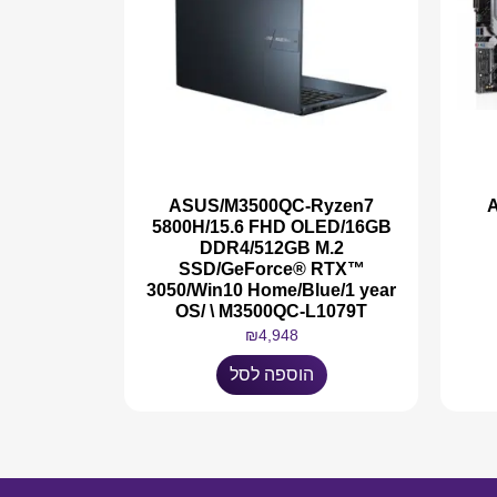
ASUS/M3500QC-Ryzen7
A
5800H/15.6 FHD OLED/16GB
DDR4/512GB M.2
SSD/GeForce® RTX™
3050/Win10 Home/Blue/1 year
OS/ \ M3500QC-L1079T
₪
4,948
הוספה לסל