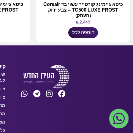
כיסא גיימינג קורסייר עשוי בד Corsair
TC500 LUXE FROST – צבע ירוק
 LUXE FROST
(העתק)
₪
2,449
הוספה לסל
קיש
שיר
לעס
ציו
ציו
מחש
מחש
מוצ
כלל