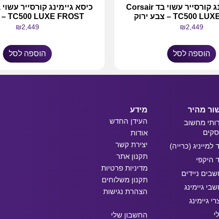
כיסא גיימינג קורסייר עשוי בד Corsair
TC500 – צבע ירוק
TC500 LUXE FROST – צבע לבן
₪
2,449
₪
2,449
הוספה לסל
הוספה לסל
ור מהיר
מידע
העידן החדש
ותי מחשוב
קים
אודות
יצירת קשר
ד למייניג (כרייה)
תקנון אתר
ד היקפי
מדיניות פרטיות
בים ניידים
תקנון משלוחים
בי גיימינג
הצהרת נגישות
רי גיימינג
י
החשבון שלי