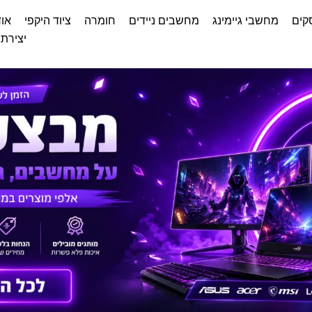
קים
מחשבי גיימינג
מחשבים ניידים
חומרה
ציוד היקפי
אוד
יצירת