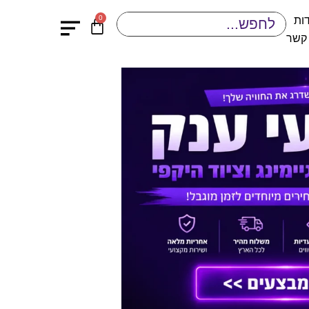
0
ות
 קשר