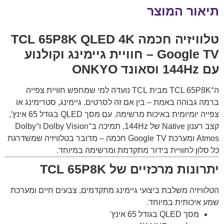
תיאור המוצר
טלוויזיה חכמה TCL 65P8K QLED 4K
Google TV – חוויית גיימינג וקולנוע
עם 144Hz וסאונד ONKYO
ה־TCL 65P8K מבית
TCL
נועדה למי שמחפש חוויית צפייה
ברמה גבוהה באמת – בין אם זה לסרטים, גיימינג, סטרימינג או
צפייה יומיומית באיכות מרשימה. עם מסך QLED בגודל 65 אינץ',
קצב רענון Native של 144Hz, תמיכה ב־Dolby Vision ו־Dolby
Atmos ומערכת Google TV חכמה – מדובר בטלוויזיה שמשדרגת
כל סלון לחוויית בידור מתקדמת ומרשימה במיוחד.
יתרונות מרכזיים של TCL 65P8K
הטלוויזיה משלבת ביצועי גיימינג מתקדמים, צבעים חיים ומערכת
שמע איכותית במיוחד.
מסך QLED בגודל 65 אינץ'