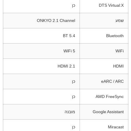
DTS Virtual:X
כן
שמע
ONKYO 2.1 Channel
BT 5.4
Bluetooth
WiFi 5
WiFi
HDMI 2.1
HDMI
eARC / ARC
כן
AMD FreeSync
כן
Google Assistant
מובנה
Miracast
כן