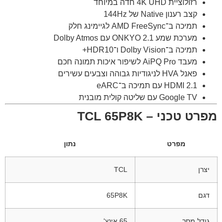
רזולוציית 4K UHD חדה במיוחד
קצב רענון Native של 144Hz
תמיכה ב־AMD FreeSync לגיימינג חלק
מערכת שמע ONKYO 2.1 עם Dolby Atmos
תמיכה ב־Dolby Vision ו־HDR10+
מעבד AiPQ Pro לשיפור איכות תמונה חכם
פאנל HVA לניגודיות גבוהה וצבעים עשירים
HDMI 2.1 עם תמיכה ב־eARC
Google TV עם שליטה קולית מובנית
מפרט טכני – TCL 65P8K
מפרט
נתון
יצרן
TCL
דגם
65P8K
גודל מסך
65 אינץ'