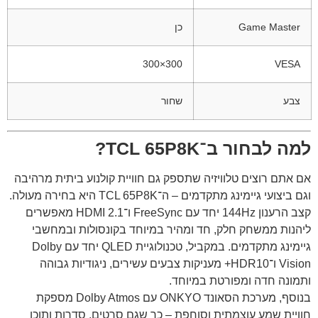
Game Master
כן
300×300
VESA
צבע
שחור
למה לבחור ב־TCL 65P8K?
אם אתם רוצים טלוויזיה שתספק גם חוויית קולנוע ביתית מרהיבה
וגם ביצועי גיימינג מתקדמים – ה־TCL 65P8K היא בחירה מעולה.
קצב הרענון 144Hz יחד עם FreeSync ו־HDMI 2.1 מאפשרים
ליהנות ממשחק חלק, חד ומהיר במיוחד בקונסולות ובמחשבי
גיימינג מתקדמים. במקביל, טכנולוגיית QLED יחד עם Dolby
Vision ו־HDR10+ מעניקות צבעים עשירים, ניגודיות גבוהה
ותמונה חדה ומפורטת במיוחד.
בנוסף, מערכת הסאונד ONKYO עם Dolby Atmos מספקת
חוויית שמע עוצמתית וסוחפת – כך שגם סרטים, סדרות ותוכן