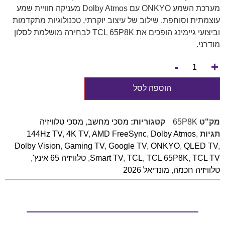
מערכת השמע ONKYO עם Dolby Atmos מעניקה חוויית שמע
עוצמתית וסוחפת. שילוב של עיצוב יוקרתי, טכנולוגיות מתקדמות
וביצועי גיימינג הופכים את TCL 65P8K לבחירה מושלמת לסלון
מודרני.
-
+
הוספה לסל
מק"ט
65P8K
קטגוריות:
מסכי מחשב
,
מסכי טלוויזיה
תגיות
,
Dolby Atmos
,
AMD FreeSync
,
4K TV
,
144Hz TV
Dolby Vision
,
Gaming TV
,
Google TV
,
ONKYO
,
QLED TV
,
TCL TV
,
TCL 65P8K
,
TCL
,
Smart TV
,
טלוויזיה 65 אינץ'
,
טלוויזיה חכמה
,
מונדיאל 2026