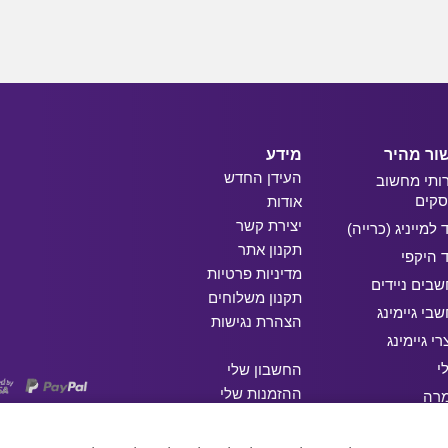
ור מהיר
מידע
העידן החדש
ותי מחשוב
קים
אודות
יצירת קשר
ד למייניג (כרייה)
תקנון אתר
ד היקפי
מדיניות פרטיות
בים ניידים
תקנון משלוחים
בי גיימינג
הצהרת נגישות
רי גיימינג
י
החשבון שלי
ההזמנות שלי
מרה
המועדפים שלי
ג