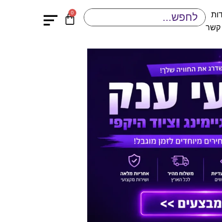
0
ות
 קשר