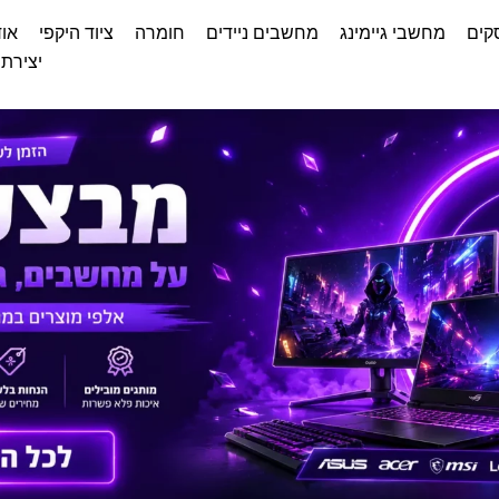
קים
מחשבי גיימינג
מחשבים ניידים
חומרה
ציוד היקפי
אוד
יצירת