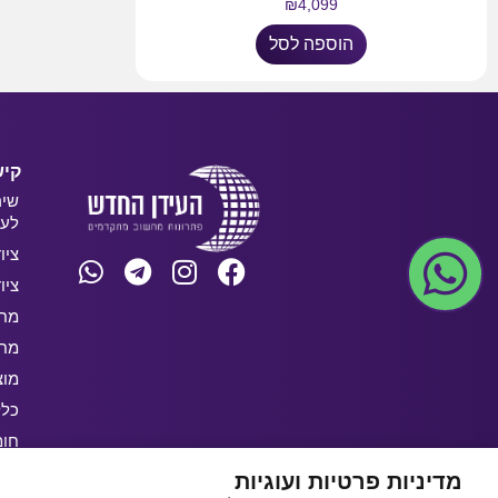
₪
4,099
הוספה לסל
קיש
שיר
לעס
ציו
ציו
מחש
מחש
מוצ
כלל
חו
בלו
מדיניות פרטיות ועוגיות