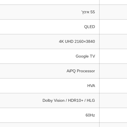
55 אינץ'
QLED
3840×2160 4K UHD
Google TV
AiPQ Processor
HVA
Dolby Vision / HDR10+ / HLG
60Hz