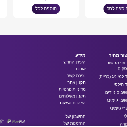
וספה לסל
הוספה לסל
ור מהיר
מידע
העידן החדש
ותי מחשוב
קים
אודות
יצירת קשר
ד למייניג (כרייה)
תקנון אתר
ד היקפי
מדיניות פרטיות
בים ניידים
תקנון משלוחים
בי גיימינג
הצהרת נגישות
רי גיימינג
י
החשבון שלי
ההזמנות שלי
מרה