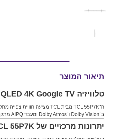
תיאור המוצר
טלוויזיה TCL 55P7K QLED 4K Google TV – איכות 4K מרהיבה עם Dolby Vision ו־Google TV
ה־TCL 55P7K מבית
TCL
ב־Dolby Vision ו־Dolby Atmos ומעבד AiPQ מתקדם – מדובר בטלוויזיה מושלמת לסרטים, סדרות, גיימינג וסטרימינג.
יתרונות מרכזיים של TCL 55P7K