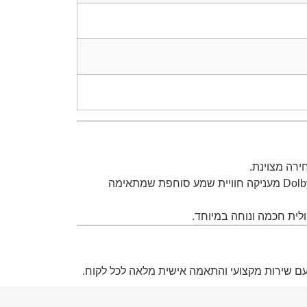
טכנולוגיית QLED יחד עם Dolby Vision ו־HDR10+ מספקות צבעים חיים, חדות גבוהה וניגודיות מרשימה, בעוד Dolby Atmos מעניקה חוויית שמע סוחפת שמתאימה
 עם שירות מקצועי והתאמה אישית מלאה לכל לקוח.