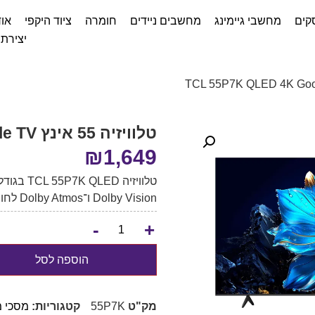
קים
מחשבי גיימינג
מחשבים ניידים
חומרה
ציוד היקפי
אוד
יצירת
טלוויזיה 55 אינץ TCL 55P7K QLED 4K Google TV
₪
1,649
Dolby Vision ו־Dolby Atmos לחוויית צפייה מתקדמת.
-
+
הוספה לסל
מק"ט
55P7K
קטגוריות:
מסכי 