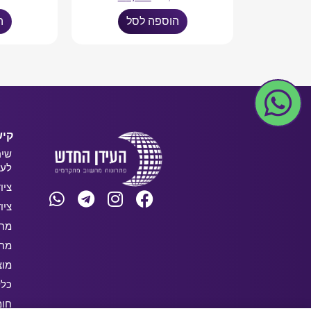
הוספה לסל
ה
קיש
שיר
לעס
ציו
ציו
מחש
מחש
מוצ
כלל
חו