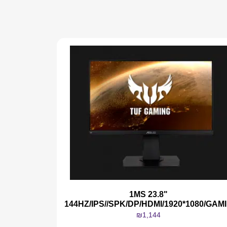
1MS 23.8"
144HZ/IPS//SPK/DP/HDMI/1920*1080/GAM
₪
1,144