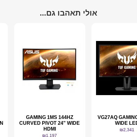
אולי תאהבו גם...
GAMING 1MS 144HZ
VG27AQ GAMING
IN
CURVED PIVOT 24" WIDE
WIDE LE
HDMI
₪
2,341
₪
1,197