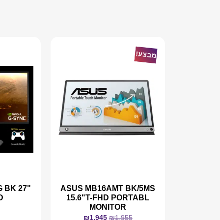
מבצע!
 BK 27"
ASUS MB16AMT BK/5MS
D
15.6"T-FHD PORTABL
MONITOR
₪
1,945
₪
1,955