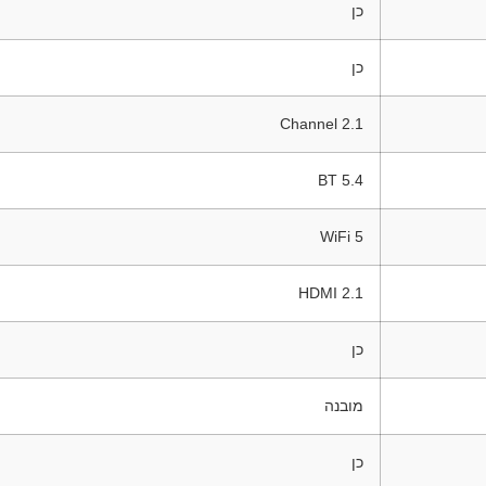
כן
כן
2.1 Channel
BT 5.4
WiFi 5
HDMI 2.1
כן
מובנה
כן