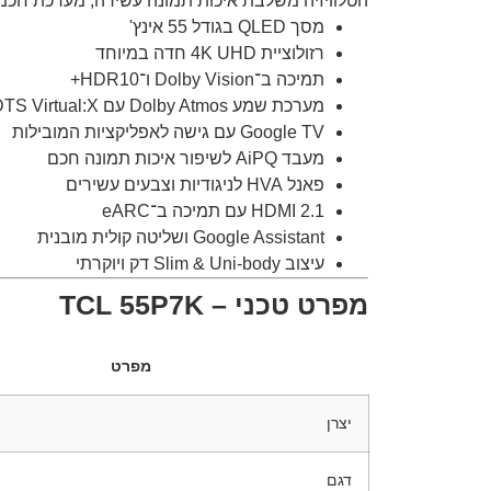
הטלוויזיה משלבת איכות תמונה עשירה, מערכת חכ
מסך QLED בגודל 55 אינץ'
רזולוציית 4K UHD חדה במיוחד
תמיכה ב־Dolby Vision ו־HDR10+
מערכת שמע Dolby Atmos עם DTS Virtual:X
Google TV עם גישה לאפליקציות המובילות
מעבד AiPQ לשיפור איכות תמונה חכם
פאנל HVA לניגודיות וצבעים עשירים
HDMI 2.1 עם תמיכה ב־eARC
Google Assistant ושליטה קולית מובנית
עיצוב Slim & Uni-body דק ויוקרתי
מפרט טכני – TCL 55P7K
מפרט
יצרן
דגם