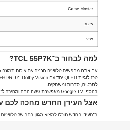
Game Master
עיצוב
צבע
למה לבחור ב־TCL 55P7K?
אם אתם מחפשים טלוויזיה חכמה עם איכות תמונה גבוהה, מערכת מתק
לסרטים, סדרות ומשחקים.
בנוסף, Google TV מאפשרת גישה נוחה ומהירה ל־Netflix, YouTube, Disney+ ושירותי סטרימינג נוספים – עם שליטה קולית חכמה ונוחה במיוחד.
אצל העידן החדש מחכה לכם עול
ב־
העידן החדש
תוכלו למצוא מגוון רחב של טלוויזיו