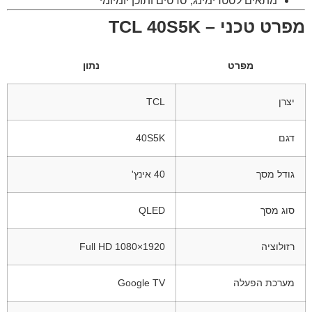
מתאים לסטרימינג, סרטים ותוכן יומיומי
מפרט טכני – TCL 40S5K
מפרט
נתון
יצרן
TCL
דגם
40S5K
גודל מסך
40 אינץ'
סוג מסך
QLED
רזולוציה
1920×1080 Full HD
מערכת הפעלה
Google TV