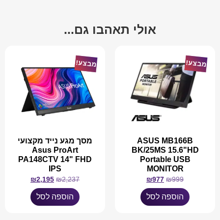
אולי תאהבו גם...
מבצע!
מבצע!
ASUS MB166B
מסך מגע נייד מקצועי
Asus ProArt
BK/25MS 15.6"HD
PA148CTV 14" FHD
Portable USB
IPS
MONITOR
₪
2,195
₪
2,237
₪
977
₪
999
הוספה לסל
הוספה לסל