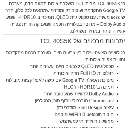
ה־TCL 40S5K מבית
TCL
משלבת איכות תמונה חדה, מערכת
Google TV מתקדמת ועיצוב דק ומודרני שמתאים לכל סלון, חדר
שינה או משרד. עם טכנולוגיית QLED, תמיכה ב־HDR10+ ושמע
Dolby Audio – מדובר בטלוויזיה חכמה שמעניקה חוויית צפייה
עשירה ונוחה במחיר משתלם.
יתרונות מרכזיים של TCL 40S5K
הטלוויזיה מציעה שילוב בין צבעים חיים, מערכת חכמה מתקדמת
וחוויית צפייה איכותית.
טכנולוגיית QLED לצבעים חיים ועשירים יותר
רזולוציית Full HD חדה ואיכותית
מערכת הפעלה Google TV עם גישה לאפליקציות מובילות
תמיכה ב־HDR10+ ו־HLG
Dolby Audio לחוויית שמע טובה יותר
Chromecast מובנה לשיתוף תוכן מהטלפון
עיצוב Slim Design מודרני ודק
חיבור Bluetooth ו־WiFi מובנים
ממשק נוח וידידותי למשתמש