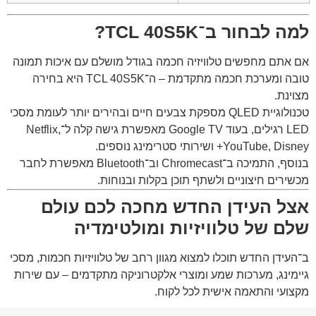
למה לבחור ב־TCL 40S5K?
אם אתם מחפשים טלוויזיה חכמה בגודל מושלם עם איכות תמונה
טובה ומערכת חכמה מתקדמת – ה־TCL 40S5K היא בחירה
מצוינת.
טכנולוגיית QLED מספקת צבעים חיים ובהירים יותר לעומת מסכי
LED רגילים, בעוד Google TV מאפשרת גישה קלה ל־Netflix,
YouTube, Disney+ ושירותי סטרימינג נוספים.
בנוסף, התמיכה ב־Chromecast וב־Bluetooth מאפשרת לחבר
מכשירים חיצוניים ולשתף תוכן בקלות ובנוחות.
אצל העידן החדש מחכה לכם עולם
שלם של טלוויזיות ומולטימדיה
ב־
העידן החדש
תוכלו למצוא מגוון רחב של טלוויזיות חכמות, מסכי
גיימינג, מערכות שמע ומוצרי אלקטרוניקה מתקדמים – עם שירות
מקצועי והתאמה אישית לכל לקוח.