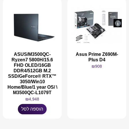
ASUS/M3500QC-
Asus Prime Z690M-
Ryzen7 5800H/15.6
Plus D4
FHD OLED/16GB
₪
908
DDR4/512GB M.2
SSD/GeForce® RTX™
3050/Win10
Home/Blue/1 year OS/ \
M3500QC-L1079T
מידע נוסף
₪
4,948
הוספה לסל