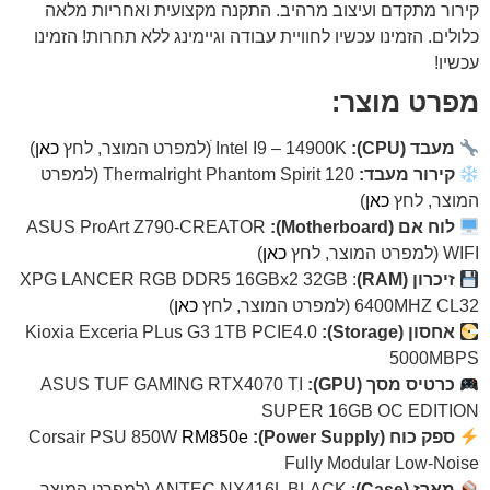
קירור מתקדם ועיצוב מרהיב. התקנה מקצועית ואחריות מלאה
כלולים. הזמינו עכשיו לחוויית עבודה וגיימינג ללא תחרות! הזמינו
עכשיו!
מפרט מוצר:
מעבד (CPU):
Intel I9 – 14900K ׁ(למפרט המוצר, לחץ
כאן
)
קירור מעבד:
Thermalright Phantom Spirit 120 (למפרט
המוצר, לחץ
כאן
)
לוח אם (Motherboard):
ASUS ProArt Z790-CREATOR
WIFI (למפרט המוצר, לחץ
כאן
)
זיכרון (RAM)
: XPG LANCER RGB DDR5 16GBx2 32GB
6400MHZ CL32 (למפרט המוצר, לחץ
כאן
)
אחסון (Storage):
Kioxia Exceria PLus G3 1TB PCIE4.0
5000MBPS
כרטיס מסך (GPU):
ASUS TUF GAMING RTX4070 TI
SUPER 16GB OC EDITION
ספק כוח (Power Supply):
Corsair PSU 850W
RM850e
Fully Modular Low-Noise
מארז (Case)
: ANTEC NX416L BLACK (למפרט המוצר,