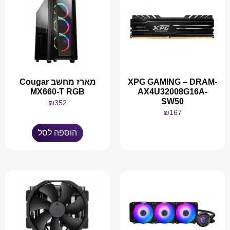
XPG GAMING – DRAM-
מארז מחשב Cougar
MX660-T RGB
AX4U32008G16A-
SW50
₪
352
₪
167
הוספה לסל
מידע נוסף