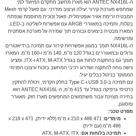
ה-ANTEC NX416L הוא מארז מחשב מתקדם המיועד למי
שמחפש מערכת קירור יעילה ועיצוב מודרני. עם פאנל קדמי Mesh
המבטיח זרימת אוויר אופטימלית, פאנל זכוכית מחוסמת שנפתח
בקלות, ותמיכה במאווררי ARGB עם אפשרות לשליטה ב-LED,
המארז מבטיח ביצועים גבוהים תוך שמירה על מערכת אסתטית
ומרשימה.
ה-NX416L תומך במגוון אפשרויות קירור עם תמיכה ברדיאטורים
גדולים ובמאווררים בגודל 120 מ"מ, 140 מ"מ ו-160 מ"מ. המארז
תומך גם בהתקנת לוחות אם בגודל ATX, M-ATX ו-ITX, ומציע
גישה נוחה להתקנה ושדרוג רכיבי המחשב בזכות עיצובו הפנימי
הממוקד בניהול כבלים יעיל.
עם תמיכה ב-USB 3.0 ו-Type C בחלק הקדמי, ויכולת להתקין
כרטיסי גרפיקה בגודל עד 415 מ"מ, ה-ANTEC NX416L הוא
בחירה מצוינת עבור משתמשים המחפשים מארז חזק, מאוורר
ומסוגנן.
מפרט טכני:
מימדים
: 471 x 210 x 486 מ"מ (ללא ידית), 471 x 218 x
486 מ"מ (עם ידית)
תמיכה בלוחות אם
: ATX, M-ATX, ITX