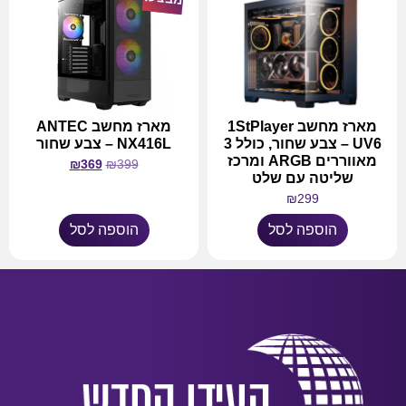
מארז מחשב 1StPlayer
מארז מחשב ANTEC
UV6 – צבע שחור, כולל 3
NX416L – צבע שחור
מאווררים ARGB ומרכז
₪
369
₪
399
שליטה עם שלט
₪
299
הוספה לסל
הוספה לסל