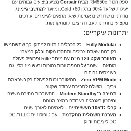
ספק הכוח RM850e מבית
Corsair
מציע ביצועים גבוהים עם
יעילות של עד 90% בתקן 80+ Gold, ומיועד ל
מחשבי גיימינג
מודרניים שדורשים אמינות שיא. מתאים לגיימרים, עורכים
מקצועיים ותחנות עבודה יציבות ומתקדמות.
יתרונות עיקריים:
Fully Modular
– כל הכבלים ניתנים לניתוק, כך שתשתמשו
רק במה שאתם צריכים ותחסכו מקום ובלגן במארז.
מאוורר שקט 120 מ"מ
עם מיסב Rifle ופרופיל פעולה
מותאם – שומר על טמפרטורות נמוכות ורעש מינימלי, גם
בעומסים גבוהים.
Zero RPM Mode
– המאוורר נכנס לפעולה רק כשבאמת
צריך – מושלם לסביבת עבודה שקטה.
תמיכה ב־Modern Standby
– התעוררות מהירה משינה
וחיסכון באנרגיה בעבודה במצב מנוחה.
קבלי 105°C תעשייתיים
– לאמינות לאורך שנים.
מערכת חשמלית מתקדמת
– עם טופולוגיית LLC ו־DC-
DC ליציבות ודיוק.