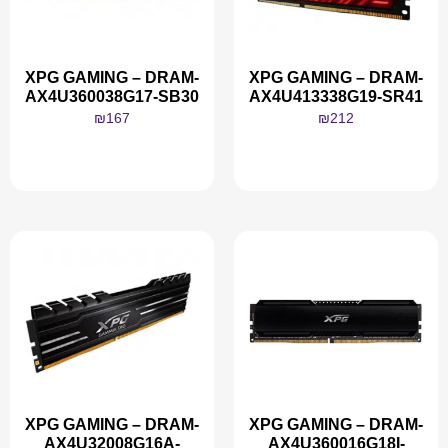
XPG GAMING – DRAM-
XPG GAMING – DRAM-
AX4U360038G17-SB30
AX4U413338G19-SR41
₪
167
₪
212
מידע נוסף
מידע נוסף
XPG GAMING – DRAM-
XPG GAMING – DRAM-
AX4U32008G16A-
AX4U360016G18I-