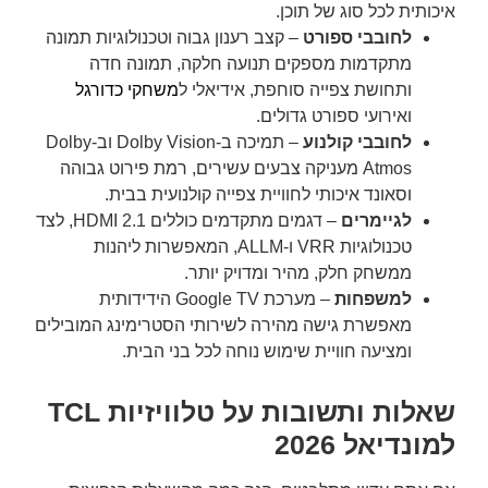
איכותית לכל סוג של תוכן.
לחובבי ספורט
– קצב רענון גבוה וטכנולוגיות תמונה
מתקדמות מספקים תנועה חלקה, תמונה חדה
ותחושת צפייה סוחפת, אידיאלי ל
משחקי כדורגל
ואירועי ספורט גדולים.
לחובבי קולנוע
– תמיכה ב-Dolby Vision וב-Dolby
Atmos מעניקה צבעים עשירים, רמת פירוט גבוהה
וסאונד איכותי לחוויית צפייה קולנועית בבית.
לגיימרים
– דגמים מתקדמים כוללים HDMI 2.1, לצד
טכנולוגיות VRR ו-ALLM, המאפשרות ליהנות
ממשחק חלק, מהיר ומדויק יותר.
למשפחות
– מערכת Google TV הידידותית
מאפשרת גישה מהירה לשירותי הסטרימינג המובילים
ומציעה חוויית שימוש נוחה לכל בני הבית.
שאלות ותשובות על טלוויזיות TCL
למונדיאל 2026