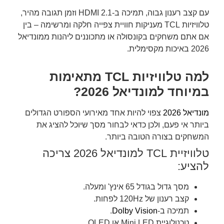
עם קצב רענון גבוה, תמיכה ב-HDMI 2.1 וזמן תגובה מהיר,
טלוויזיות TCL מעניקות חוויית צפייה חלקה ומרשימה – בין
אם אתם משחקים בקונסולה או מתכוננים ליהנות ממונדיאל
2026 באיכות מקסימלית.
למה טלוויזיות TCL מתאימות
במיוחד למונדיאל 2026?
מונדיאל 2026
צפוי להיות אחד מאירועי הספורט הגדולים
ביותר אי פעם, ולכן כדאי לבחור מסך שיוכל להציג את
המשחקים בצורה הטובה ביותר.
טלוויזיית TCL למונדיאל 2026 צריכה
להציע:
מסך גדול בגודל 65 אינץ' ומעלה.
קצב רענון של 120Hz לפחות.
תמיכה ב-
Dolby Vision
.
טכנולוגיית Mini LED או QLED.