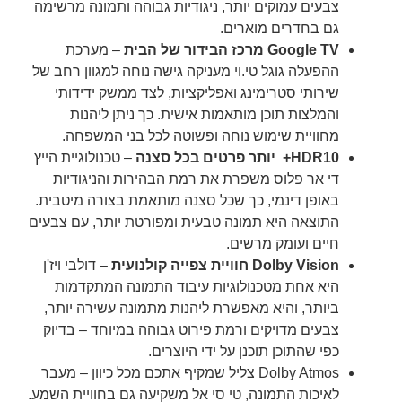
צבעים עמוקים יותר, ניגודיות גבוהה ותמונה מרשימה
גם בחדרים מוארים.
Google TV מרכז הבידור של הבית
– מערכת
ההפעלה גוגל טי.וי מעניקה גישה נוחה למגוון רחב של
שירותי סטרימינג ואפליקציות, לצד ממשק ידידותי
והמלצות תוכן מותאמות אישית. כך ניתן ליהנות
מחוויית שימוש נוחה ופשוטה לכל בני המשפחה.
HDR10+ יותר פרטים בכל סצנה
– טכנולוגיית הייץ
די אר פלוס משפרת את רמת הבהירות והניגודיות
באופן דינמי, כך שכל סצנה מותאמת בצורה מיטבית.
התוצאה היא תמונה טבעית ומפורטת יותר, עם צבעים
חיים ועומק מרשים.
Dolby Vision חוויית צפייה קולנועית
– דולבי ויז'ן
היא אחת מטכנולוגיות עיבוד התמונה המתקדמות
ביותר, והיא מאפשרת ליהנות מתמונה עשירה יותר,
צבעים מדויקים ורמת פירוט גבוהה במיוחד – בדיוק
כפי שהתוכן תוכנן על ידי היוצרים.
Dolby Atmos צליל שמקיף אתכם מכל כיוון – מעבר
לאיכות התמונה, טי סי אל משקיעה גם בחוויית השמע.