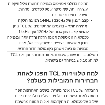
תמיכה בדולבי אטמטוס מעניקה תחושת צליל היקפית
ועשירה יותר, שמוסיפה עומק לסרטים, סדרות,
משחקים ושידורי ספורט.
קצב רענון של 120Hz ו-144Hz תנועה חלקה
ומהירה יותר
– בדגמים המתקדמים של TCL ניתן
למצוא קצב רענון גבוה של 120Hz ואף 144Hz.
טכנולוגיה זו מספקת תנועה חלקה וחדה יותר, ומעניקה
יתרון משמעותי בצפייה במשחקי כדורגל, מרוצי
מכוניות או בעת משחק בקונסולות הדור החדש.
השילוב בין חדשנות, איכות ותמחור תחרותי הפך את TCL
למותג מבוקש במיוחד גם בישראל.
למה טלוויזיות TCL הפכו לאחת
הבחירות המובילות בעולם?
ההצלחה של TCL אינה מקרית. בשנים האחרונות הפך
המותג לאחד השמות הבולטים בעולם הטלוויזיות בזכות
שילוב של טכנולוגיות מתקדמות, איכות תמונה מרשימה