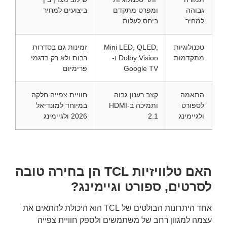
גבוהה
ומפרט מתקדם
ביצועים למחיר
למחיר
ביחס לעלות
טכנולוגיות
Mini LED, QLED,
זמינות גם בסדרות
מתקדמות
Dolby Vision ו-
רבות ולא רק בדגמי
Google TV
פרימיום
התאמה
קצב רענון גבוה
חוויית צפייה חלקה
לספורט
ותמיכה ב-HDMI
במיוחד למונדיאל
ולגיימינג
2.1
2026 ולגיימינג
האם טלוויזיות TCL הן בחירה טובה
לסרטים, ספורט וגיימינג?
אחד היתרונות הבולטים של TCL הוא היכולת להתאים את
עצמה למגוון רחב של משתמשים ולספק חוויית צפייה