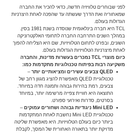
לפני שבוחרים טלוויזיה חדשה, כדאי להכיר את החברה
שמאחוריה ואת הדרך שעשתה עד שהפכה לאחת היצרניות
הגדולות בעולם.
TCL היא חברה בינלאומית שנוסדה בשנת 1981 בסין.
במהלך השנים התרחבה החברה לתחומי האלקטרוניקה
השונים, ובפרט לתחום הטלוויזיות, שם היא הצליחה להפוך
לאחת מיצרניות הטלוויזיות הגדולות בעולם.
כיום מוצרי TCL נמכרים בעשרות מדינות, והחברה
משקיעה רבות בפיתוח טכנולוגיות מתקדמות כמו:
QLED צבעים עשירים ומציאותיים יותר
–
טכנולוגיית QLED מאפשרת להציג מגוון רחב של
צבעים, רמת בהירות גבוהה ותמונה חדה במיוחד.
התוצאה היא חוויית צפייה מרשימה יותר, במיוחד
בסרטים, סדרות ואירועי ספורט.
Mini LED ניגודיות גבוהה ושחורים עמוקים
–
טכנולוגיית Mini LED נחשבת לאחת המתקדמות
ביותר כיום בעולם הטלוויזיות. היא מאפשרת שליטה
מדויקת יותר בתאורה האחורית של המסך, לקבלת