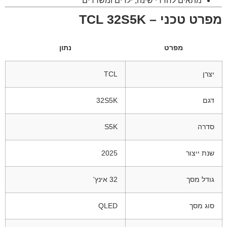
מתאים לחדרי שינה, ילדים ומשרדים
מפרט טכני – TCL 32S5K
מפרט
נתון
יצרן
TCL
דגם
32S5K
סדרה
S5K
שנת ייצור
2025
גודל מסך
32 אינץ'
סוג מסך
QLED