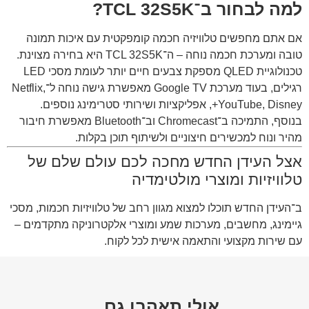
למה לבחור ב־TCL 32S5K?
אם אתם מחפשים טלוויזיה חכמה קומפקטית עם איכות תמונה
טובה ומערכת חכמה נוחה – ה־TCL 32S5K היא בחירה מצוינת.
טכנולוגיית QLED מספקת צבעים חיים יותר לעומת מסכי LED
רגילים, בעוד מערכת Google TV מאפשרת גישה נוחה ל־Netflix,
YouTube, Disney+, אפליקציות ושירותי סטרימינג נוספים.
בנוסף, התמיכה ב־Chromecast וב־Bluetooth מאפשרת חיבור
מהיר ונוח למכשירים חיצוניים ולשיתוף תוכן בקלות.
אצל העידן החדש מחכה לכם עולם שלם של
טלוויזיות ומוצרי מולטימדיה
ב־
העידן החדש
תוכלו למצוא מגוון רחב של טלוויזיות חכמות, מסכי
גיימינג, מחשבים, מערכות שמע ומוצרי אלקטרוניקה מתקדמים –
עם שירות מקצועי והתאמה אישית לכל לקוח.
אולי תאהבו גם...