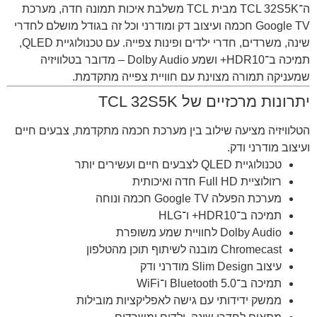
ה־TCL 32S5K מבית
TCL
משלבת איכות תמונה חדה, מערכת
Google TV חכמה ועיצוב דק ומודרני וכל זה בגודל מושלם לחדרי
שינה, משרדים, חדרי ילדים ופינות צפייה. עם טכנולוגיית QLED,
תמיכה ב־HDR10+ ושמע Dolby Audio – מדובר בטלוויזיה
שמעניקה תמורה מצוינת עם חוויית צפייה מתקדמת.
יתרונות מרכזיים של TCL 32S5K
הטלוויזיה מציעה שילוב בין מערכת חכמה מתקדמת, צבעים חיים
ועיצוב מודרני ודק.
טכנולוגיית QLED לצבעים חיים ועשירים יותר
רזולוציית Full HD חדה ואיכותית
מערכת הפעלה Google TV חכמה ונוחה
תמיכה ב־HDR10+ ו־HLG
Dolby Audio לחוויית שמע משופרת
Chromecast מובנה לשיתוף תוכן מהטלפון
עיצוב Slim Design מודרני ודק
תמיכה ב־Bluetooth 5.0 ו־WiFi
ממשק ידידותי עם גישה לאפליקציות מובילות