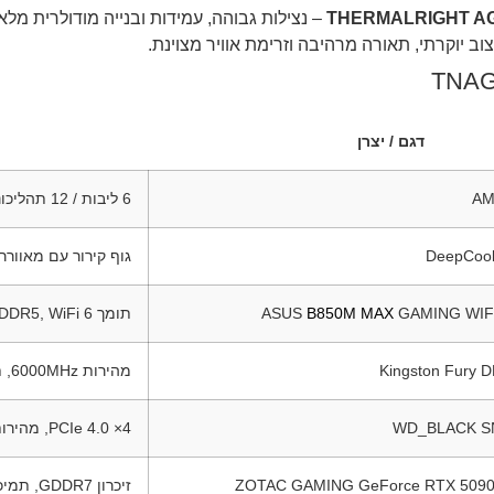
– נצילות גבוהה, עמידות ובנייה מודולרית מלא
וב יוקרתי, תאורה מרהיבה וזרימת אוויר מצוינת.
דגם / יצרן
AM
6 ליבות / 12 תהליכונים, עד ‎5.4GHz‎
DeepCoo
גוף קירור עם מאוורר 
GAMING WIF
B850M MAX
ASUS
תומך PCIe 5.0, DDR5, WiFi 6
Kingston Fury 
מהירות ‎6000MHz‎, תזמוני CL30
WD_BLACK S
PCIe 4.0 ×4, מהירות גבוהה במיוחד
ZOTAC GAMING GeForce RTX 5090
זיכרון ‎GDDR7‎, תמיכה ב־Ray Tracing, DLSS 4, AI Rendering