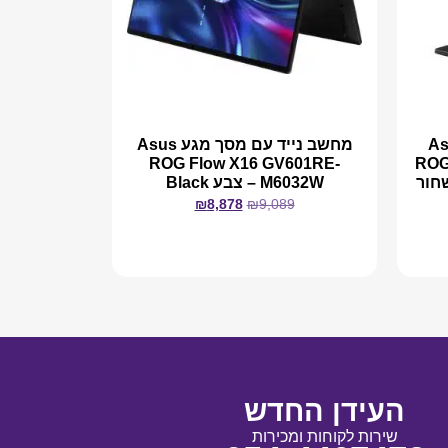
מינג "16 Asus
מחשב נייד עם מסך מגע Asus
ROG Flow X16 GV601RE-
ROG
M6032W – צבע Black
₪
8,878
₪
9,089
מידע נוסף
העידן החדש
שירות לקוחות ומכירות