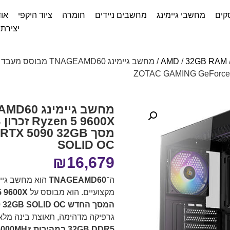
קים
מחשבי גיימינג
מחשבים ניידים
חומרה
ציוד היקפי
אוד
יצירת
AMD
/
32GB RAM
מסך X 5090 32GB
SOLID OC
₪
16,679
ה־
TNAGEAMD60
הוא מחשב גיימי
מקצועיים. הוא מבוסס על
 9600X
המסך החדש ZOTAC GAMING GeForce RTX 5090 32GB SOLID OC
גרפיקה מדהימה, תאוצת בינה מלאכותית ו־Ray Tracing ברמות הגב
32GB DDR5 במהירות ‎6000MHz‎