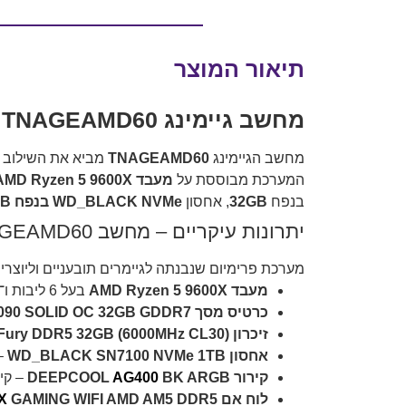
תיאור המוצר
מחשב גיימינג TNAGEAMD60 – עוצמה אולטימטיבית עם Ryzen 5 ו־RTX 5090
מחשב הגיימינג
TNAGEAMD60
מביא את השילוב המ
המערכת מבוססת על
מעבד AMD Ryzen 5 9600X
בנפח
32GB
, אחסון
WD_BLACK NVMe בנפח 1TB
יתרונות עיקריים – מחשב TNAGEAMD60
מערכת פרימיום שנבנתה לגיימרים תובעניים וליוצרי
מעבד AMD Ryzen 5 9600X
בעל 6 ליבות ו־12 תהליכונים, מהירות טורבו עד ‎5.4GHz‎.
כרטיס מסך ZOTAC GAMING GeForce RTX 5090 SOLID OC 32GB GDDR7
זיכרון Kingston Fury DDR5 32GB (6000MHz CL30)
אחסון WD_BLACK SN7100 NVMe 1TB
– 
קירור DEEPCOOL
BK ARGB
AG400
– קיר
לוח אם ASUS
GAMING WIFI AMD AM5 DDR5
X