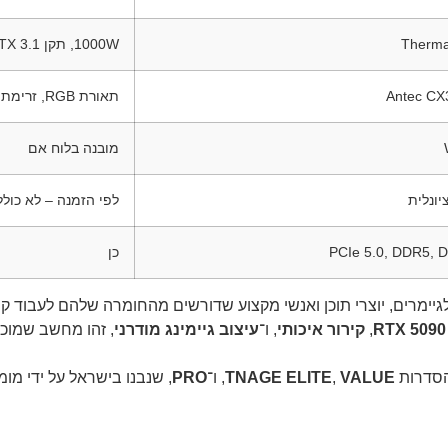
Therma
1000W, תקן ATX 3.1, דירוג Gold, Fully Modular
Antec C
תאורת RGB, זרימת אוויר גבוהה, חלון זכוכית מחוסמת
מובנה בלוח אם
לפי הזמנה – לא כולל
PCIe 5.0, DDR5, Di
כן
יימרים, יוצרי תוכן ואנשי מקצוע שדורשים מהחומרה שלהם לעבוד קש
,
קירור איכותי
, ו־
עיצוב גיימינג מודרני
הסדרות
VALUE
,
TNAGE ELITE
, ו־
PRO
, שנבנו בישראל על ידי מו