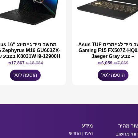
מחשב נייד לגיימרים Asus TUF
מחשב נייד גיי
 Zephyrus M16 GU603ZX-
Gaming F15 FX507Z-HQ
– צבע Jaeger Gray
K8031W i9-12900H בצבע שחור
₪
17,867
₪
18,684
₪
6,059
₪
7,069
הוספה לסל
הוספה לסל
ור מהיר
מידע
העידן החדש
ותי מחשוב