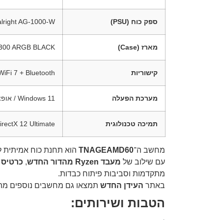
ספק כוח (PSU)
lright AG-1000-W
מארז (Case)
X300 ARGB BLACK
קישוריות
WiFi 7 + Bluetooth
מערכת הפעלה
Windows 11 / אופציונלית
תמיכה טכנולוגית
rectX 12 Ultimate
מחשב ה־
TNAGEAMD60
הוא תחנת כוח אמיתית לג
עם שילוב של
מעבד Ryzen מהדור החדש
,
כרטיס RTX 5090
מתקדמות וסביבות פיתוח כבדות.
באתר
העידן החדש
תמצאו גם מחשבים נוספים מ
הטבות ושירותים: