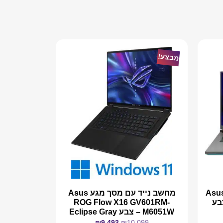
מבצע!
Asus R
מחשב נייד עם מסך מגע Asus
G814J – צבע
ROG Flow X16 GV601RM-
M6051W – צבע Eclipse Gray
₪
9,493
₪
10,099