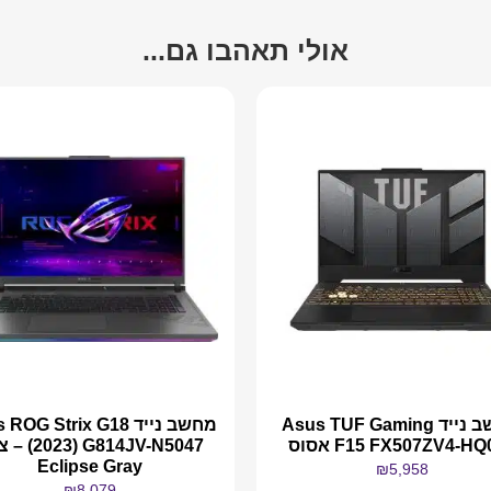
אולי תאהבו גם...
מחשב נייד Asus TUF Gaming
מחשב נייד OG Strix G18
F15 FX507ZV4-H אסוס
(2023) V-N5047
Eclipse Gray
₪
5,958
₪
8,079