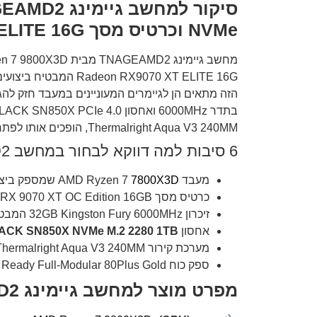
NVMe וכרטיס מסך Radeon RX9070 XT ELITE 16G
Thermalright Aqua V3 240MM, הופכים אותו לפתרון אידיאלי עבור כל משתמש המעוניין בביצועים יוצאי דופן וביציבות על זמן ארוך.
6 סיבות למה דווקא לבחור במחשב TNAGEAMD2:
מעבד AMD Ryzen 7
7800X3D
שמספק ביצוע
כרטיס מסך ASUS Prime Radeon RX 9070 XT OC Edition 16GB עם ביצועים גרפיים גבוהים, אידיאלי לגיימינג ברזולוציות גבוהות.
זיכרון 32GB Kingston Fury 6000MHz המבטיח ביצועים גבוהים וחלקים, במיוחד בשימושים מסיביים.
אחסון
BLACK SN850X NVMe M.2 2280 1TB
מערכת קירור Thermalright Aqua V3 240MM שומרת על טמפרטורות נמוכות ויציבות גם בשעות משחק ארוכות.
ספק כוח ANTEC GSK 850 ATX3.1 Ready Full-Modular 80Plus Gold איכותי המבטיח אספקת חשמל יציבה ושקטה לאורך זמן.
מפרט מוצר למחשב גיימינג TNAGEAMD2: