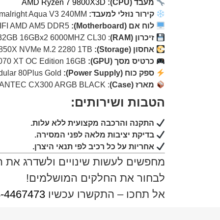
מעבד (CPU):
AMD Ryzen 7 9800X3D
קירור נוזלי למעבד:
Thermalright Aqua V3 240MM
לוח אם (Motherboard):
ASUS
FI AMD AM5 DDR5
זיכרון (RAM)
: Kingston Fury 32GB 16GBx2 6000MHZ CL30
אחסון (Storage):
N850X NVMe M.2 2280 1TB
כרטיס מסך (GPU):
ASUS Prime Radeon RX 9070 XT OC Edition 16GB
ספק כוח (Power Supply):
ANTEC GSK 850 ATX3.1 Ready Full-Modular 80Plus Gold
מארז (Case)
: ANTEC CX300 ARGB BLACK (למפרט המוצר, לחץ
הטבות ושירותים:
התקנה והרכבה מקצועית ללא עלות.
בדיקת יציבות מלאה לפני המסירה.
אחריות על כל רכיב לפי תנאי היצרן.
מחפשים לעשות שינויים ולשדרג את 
לבחור את החלקים המושלמים!
אל תחכו – התקשרו עכשיו
-4467473