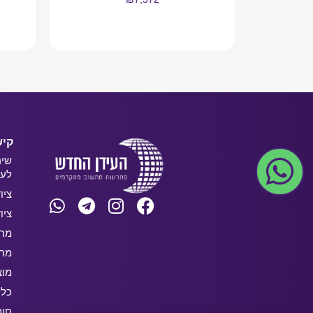
מידע נוסף
קיש
שיר
לעס
ציו
ציו
מחש
מחש
מוצ
כלל
חו