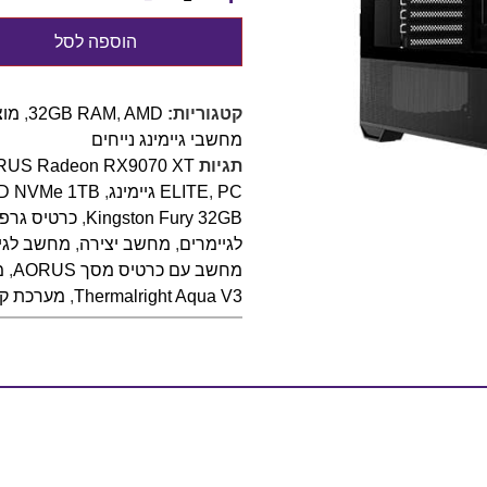
הוספה לסל
קטגוריות:
AMD
,
32GB RAM
,
מוצ
מחשבי גיימינג נייחים
תגיות
RUS Radeon RX9070 XT
PC גיימינג
,
ELITE
,
D NVMe 1TB
Kingston Fury 32GB
,
כרטיס גרפי
לגיימרים
,
מחשב יצירה
,
מחשב לגי
מחשב עם כרטיס מסך AORUS
,
מ
Thermalright Aqua V3
,
מערכת קי