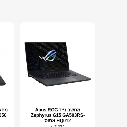
מחשב נייד Asus ROG
Zephyrus G15 GA503RS-
Q050
HQ012 אסוס
₪
7,372