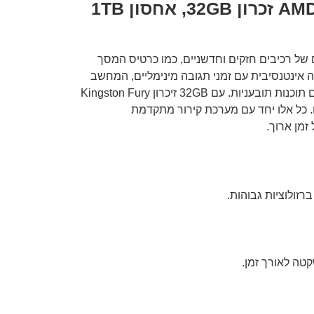
סיקור למחשב גיימינג TNAGEAMD2 מבוסס מעבד AMD Ryzen 7 9800X3D זכרון 32GB, אחסון 1TB
א הכרתם. עם שילוב מושלם של רכיבים חזקים וחדשניים, כמו כרטיס המסך
ביצועים גרפיים מהירים וחלקים, ומעבד Ryzen 7 7800X3D המאפשר עבודה אינטנסיבית עם זמני תגובה מינימליים, המחשב
הזה מתאים הן לגיימרים המעוניינים במעבד חזק להגעה לביצועים גבוהים, והן ליוצרים הדורשים מחשב שיכול להתמודד עם תוכנות תובעניות. עם 32GB זיכרון Kingston Fury
ירה של משחקים ויישומים. כל אלו יחד עם מערכת קירור מתקדמת