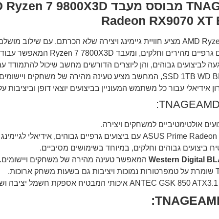
מחשב גיימינג TNAGEAMD2 מבית AMD Ryzen 7 9800X3D מציע חוויית גיימינג ויצירה של
Radeon RX9070 XT ELITE 16G המבטיח 
בתדר 6000MHz ואחסון SSD 1TB WD BLACK SN850X PCIe 4.0, המחשב מציע טעינה מה
ים אולטימטיביים למשחקים ויצירה.
Western Digital 
המאפשר טעינה מהירה של משחקים ויישומים.