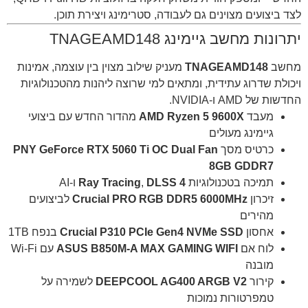
לצד ביצועים מצוינים גם לעבודה, סטרימינג ויצירת תוכן.
יתרונות מחשב גיימינג TNAGEAMD148
מחשב
TNAGEAMD148
מעניק שילוב מצוין בין עוצמה, אמינות
ויכולת שדרוג עתידית, ומתאים למי שרוצה ליהנות מהטכנולוגיות
החדשות של AMD ו-NVIDIA.
מעבד
AMD Ryzen 5 9600X
מהדור החדש עם ביצועי
גיימינג מעולים
כרטיס מסך
PNY GeForce RTX 5060 Ti OC Dual Fan
8GB GDDR7
תמיכה בטכנולוגיות
DLSS 4
,
Ray Tracing
ו-AI
זיכרון
Crucial PRO RGB DDR5 6000MHz
לביצועים
מהירים
אחסון
Crucial P310 PCIe Gen4 NVMe SSD
בנפח 1TB
לוח אם
ASUS B850M-A MAX GAMING WIFI
עם Wi-Fi
מובנה
קירור
DEEPCOOL AG400 ARGB V2
לשמירה על
טמפרטורות נמוכות