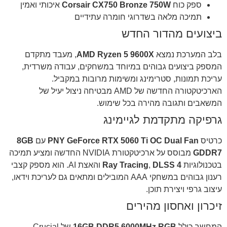
ספק כוח
Corsair CX750 Bronze 750W
איכותי ואמין
תמיכה מלאה בשדרוגי חומרה עתידיים
ביצועים מהדור החדש
בלב המערכת נמצא
AMD Ryzen 5 9600X
, מעבד מתקדם
המספק ביצועים גבוהים במיוחד במשחקים, עבודה משרדית,
עריכת תמונות, סטרימינג ומשימות מרובות במקביל.
הארכיטקטורה החדשה של AMD מבטיחה ניצול יעיל של
המשאבים ותגובה מהירה בכל שימוש.
גרפיקה מתקדמת לגיימינג
כרטיס
PNY GeForce RTX 5060 Ti OC Dual Fan
עם
8GB
GDDR7
מבוסס על ארכיטקטורת NVIDIA החדשה ומציע תמיכה
בטכנולוגיות
DLSS 4
,
Ray Tracing
והאצת AI. הוא מספק קצבי
רענון גבוהים במשחקי AAA המובילים ומתאים גם לעריכת וידאו,
עיצוב גרפי ויצירת תוכן.
זיכרון ואחסון מהירים
המחשב כולל
16GB DDR5 6000MHz RGB
של Crucial,