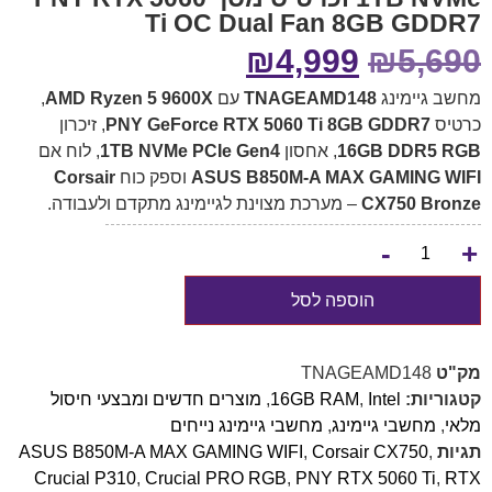
Ti OC Dual Fan 8GB GDDR7
₪
4,999
₪
5,690
מחשב גיימינג
TNAGEAMD148
עם
AMD Ryzen 5 9600X
,
כרטיס
PNY GeForce RTX 5060 Ti 8GB GDDR7
, זיכרון
16GB DDR5 RGB
, אחסון
1TB NVMe PCIe Gen4
, לוח אם
ASUS B850M-A MAX GAMING WIFI
וספק כוח
Corsair
CX750 Bronze
– מערכת מצוינת לגיימינג מתקדם ולעבודה.
-
+
הוספה לסל
מק"ט
TNAGEAMD148
קטגוריות:
Intel
,
16GB RAM
,
מוצרים חדשים ומבצעי חיסול
מלאי
,
מחשבי גיימינג
,
מחשבי גיימינג נייחים
תגיות
,
Corsair CX750
,
ASUS B850M-A MAX GAMING WIFI
Crucial P310
,
Crucial PRO RGB
,
PNY RTX 5060 Ti
,
RTX