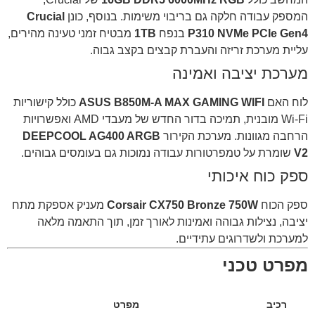
המספק עבודה חלקה גם בריבוי משימות. בנוסף, כונן
Crucial
P310 NVMe PCIe Gen4
בנפח
1TB
מבטיח זמני טעינה מהירים,
עליית מערכת זריזה והעברת קבצים בקצב גבוה.
מערכת יציבה ואמינה
לוח האם
ASUS B850M-A MAX GAMING WIFI
כולל קישוריות
Wi-Fi מובנית, תמיכה בדור החדש של מעבדי AMD ואפשרויות
הרחבה מגוונות. מערכת הקירור
DEEPCOOL AG400 ARGB
V2
שומרת על טמפרטורות עבודה נמוכות גם בעומסים גבוהים.
ספק כוח איכותי
ספק הכוח
Corsair CX750 Bronze 750W
מעניק אספקת מתח
יציבה, נצילות גבוהה ואמינות לאורך זמן, תוך התאמה מלאה
למערכת ולשדרוגים עתידיים.
מפרט טכני
רכיב
מפרט